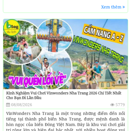
Xem thêm
Kinh Nghiệm Vui Chơi Vinwonders Nha Trang 2026 Chi Tiết Nhất
Cho Bạn Đi Lần Đầu
08/08/2026
5779
VinWonders Nha Trang là một trong những điểm đến nổi
tiếng tại thành phố biển Nha Trang, được mệnh danh là
hòn ngọc của biển Đông Việt Nam. Đây là khu vui chơi giải
trí rộng lớn và hiện đại bậc nhất, với nhiều hoạt động vui