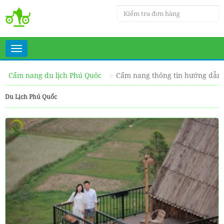
Toggle
navigation
Cẩm nang du lịch Phú Quôc
Cẩm nang thông tin hướng dẫn 
Du Lịch Phú Quốc