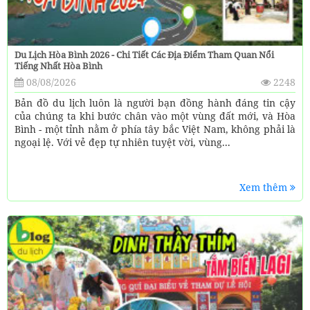
Du Lịch Hòa Bình 2026 - Chi Tiết Các Địa Điểm Tham Quan Nổi
Tiếng Nhất Hòa Bình
08/08/2026
2248
Bản đồ du lịch luôn là người bạn đồng hành đáng tin cậy
của chúng ta khi bước chân vào một vùng đất mới, và Hòa
Bình - một tỉnh nằm ở phía tây bắc Việt Nam, không phải là
ngoại lệ. Với vẻ đẹp tự nhiên tuyệt vời, vùng...
Xem thêm