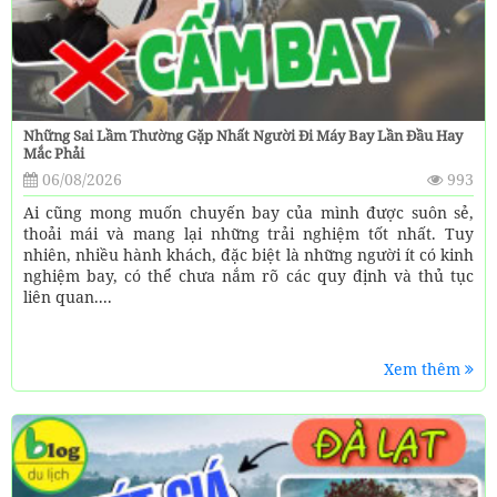
Những Sai Lầm Thường Gặp Nhất Người Đi Máy Bay Lần Đầu Hay
Mắc Phải
06/08/2026
993
Ai cũng mong muốn chuyến bay của mình được suôn sẻ,
thoải mái và mang lại những trải nghiệm tốt nhất. Tuy
nhiên, nhiều hành khách, đặc biệt là những người ít có kinh
nghiệm bay, có thể chưa nắm rõ các quy định và thủ tục
liên quan....
Xem thêm