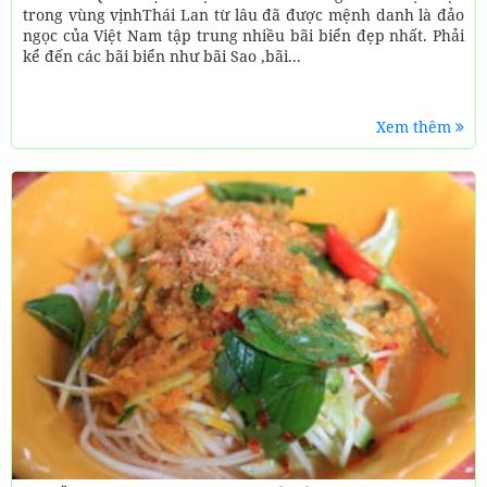
trong vùng vịnhThái Lan từ lâu đã được mệnh danh là đảo
ngọc của Việt Nam tập trung nhiều bãi biển đẹp nhất. Phải
kể đến các bãi biển như bãi Sao ,bãi...
Xem thêm