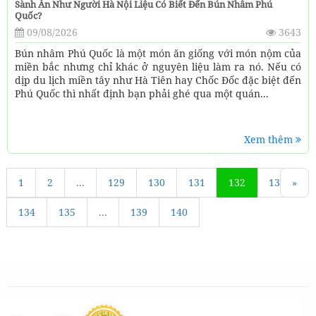
Sành Ăn Như Người Hà Nội Liệu Có Biết Đến Bún Nhâm Phú
Quốc?
09/08/2026
3643
Bún nhâm Phú Quốc là một món ăn giống với món nộm của
miền bắc nhưng chỉ khác ở nguyên liệu làm ra nó. Nếu có
dịp du lịch miền tây như Hà Tiên hay Chốc Đốc đặc biệt đến
Phú Quốc thì nhất định bạn phải ghé qua một quán...
Xem thêm
1
«
2
...
129
130
131
132
133
»
134
135
...
139
140