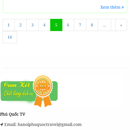
Xem thêm
1
«
2
3
4
5
6
7
8
...
15
»
16
Phú Quốc TV
Email: hanoiphuquoctravel@gmail.com