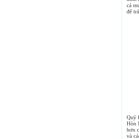
cá mú
để tr
Quý 
Hòn M
hơn c
và cá