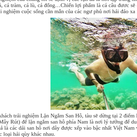
, cá tràm, cá lù, cá đổng…Chiến lợi phẩm là cá câu đươc sẽ 
ải nghiệm cuộc sống cần mẫn của các ngư phủ nơi hải đảo xa 
khách trải nghiệm Lặn Ngắm San Hô, tàu sẽ dừng tại 2 đi
ây Rút) để lặn ngắm san hô phía Nam là nơi lý tưởng để du 
ả là các dải san hô nơi dây được xếp vào bậc nhất Việt Na
c loại hải qùy khác nhau.