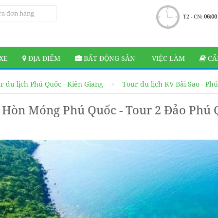
T2 - CN:
06:00
XE
ĐỊA ĐIỂM
BẤT ĐỘNG SẢN
VIỆC LÀM
CẨ
r du lịch Phú Quốc - Kiên Giang
Tour du lịch KV Bãi Sao - Ph
 Hòn Móng Phú Quốc - Tour 2 Đảo Phú 