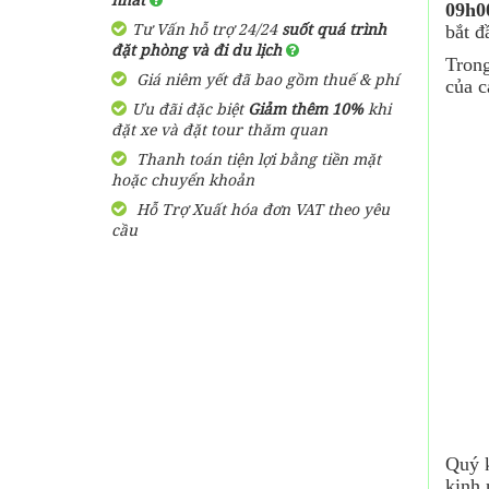
880,000
đ
Giá từ:
09h0
Tour đang có giảm giá đến
Tư Vấn hỗ trợ 24/24
suốt quá trình
bắt 
19%
đặt phòng và đi du lịch
Trong
Giá niêm yết đã bao gồm thuế & phí
của 
Vé Cáp Treo Phú Quốc - Vé
Ưu đãi đặc biệt
Giảm thêm 10%
khi
Công Viên Nước Hòn Thơm
đặt xe và đặt tour thăm quan
Aquatopia Water Park
500,000
đ
Giá từ:
Thanh toán tiện lợi bằng tiền mặt
Tour đang có giảm giá đến
hoặc chuyển khoản
7%
Hỗ Trợ Xuất hóa đơn VAT theo yêu
cầu
Vé Sắc Màu Venice Phú
Quốc
150,000
đ
Giá từ:
Tour đang có giảm giá đến
3%
Quý k
kinh 