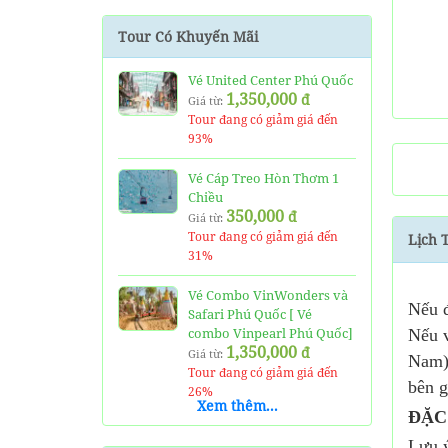
Cho thuê xe Tết tại Phú
Quốc
Tour Có Khuyến Mãi
1,000,000
đ
Giá từ:
Tour 3 đảo Phú Quốc 1
Vé United Center Phú Quốc
1,350,000
Ngày Bằng tàu du lịch
đ
Giá từ:
500,000
đ
Giá từ:
Tour đang có giảm giá đến
93%
Cho Thuê Cano Tại Phú
Quốc Đi Tour 4 Đảo
Vé Cáp Treo Hòn Thơm 1
2,500,000
đ
Chiều
Giá từ:
350,000
đ
Giá từ:
Tour 5 đảo Phú Quốc 1
Tour đang có giảm giá đến
Lịch 
Ngày
31%
840,000
đ
Giá từ:
Vé Combo VinWonders và
Nếu đ
Safari Phú Quốc [ Vé
Tour 4 Đảo Phú Quốc 1
combo Vinpearl Phú Quốc]
Nếu v
Ngày
1,350,000
450,000
đ
đ
Giá từ:
Giá từ:
Nam).
Tour đang có giảm giá đến
bên g
26%
Vé Cáp Treo Hòn Thơm 1
Xem thêm...
Chiều
ĐẶC
Vé Vinpearl land Phú Quốc
350,000
đ
Giá từ:
Lưu ý