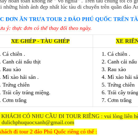
này hoàn toàn không hề ” vô nghĩa” . Trên tàu chúng tôi có g
ại những hình ảnh đẹp nhất lúc tàu di chuyển trên quần đảo A
C ĐƠN ĂN TRƯA TOUR 2 ĐẢO PHÚ QUỐC TRÊN TÀ
u ý: thực đơn có thể thay đổi theo ngày.
XE GHÉP - TÀU GHÉP
XE RIÊ
. Cá chiên .
1. Cá chiên .
. Canh cải nấu thịt
2. Canh cải nấu 
. Rau xào
3. Rau xào
. Mì xào hải sản .
4. Mì xào hải sả
. Trứng chiên
5. Trứng chiên
. Trái cây tráng miệng.
6. Trái cây trán
. Cơm trắng
7. Cơm trắng
KHÁCH CÓ NHU CẦU ĐI TOUR RIÊNG : vui lòng liên hệ tr
l dulichphuquocxanh@gmail.com
hách đi tour 2 đảo Phú Quốc riêng có thể :