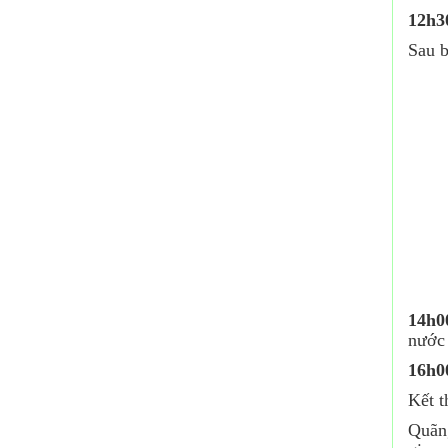
12h3
Sau b
14h0
nước 
16h0
Kết 
Quãng