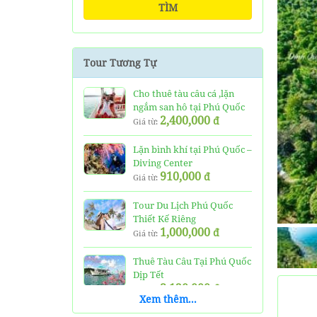
TÌM
Tour Tương Tự
Cho thuê tàu câu cá ,lặn
ngắm san hô tại Phú Quốc
2,400,000
đ
Giá từ:
Lặn bình khí tại Phú Quốc –
Diving Center
910,000
đ
Giá từ:
Tour Du Lịch Phú Quốc
Thiết Kế Riêng
1,000,000
đ
Giá từ:
Thuê Tàu Câu Tại Phú Quốc
Dịp Tết
3,120,000
đ
Giá từ:
Xem thêm...