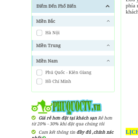
Giá Tốt Nhất [ FREE SHIP]
phía 
Điểm Đến Phổ Biến
950,000
đ
Giá từ:
khách
Tour đang có giảm giá đến
25%
Miền Bắc
Vé Safari Phú Quốc Giá Tốt
Hà Nội
Nhất [ FREE SHIP ]
650,000
đ
Giá từ:
Miền Trung
Tour đang có giảm giá đến
25%
Miền Nam
Vé Grand World Phú Quốc
Phú Quốc - Kiên Giang
300,000
đ
Giá từ:
Tour đang có giảm giá đến
Hồ Chí Minh
23%
Vé Tinh Hoa Việt Nam
300,000
đ
Giá từ:
Tour đang có giảm giá đến
23%
Giá rẻ hơn đặt tại khách sạn
Rẻ hơn
từ 20% - 30% khi đặt qua chúng tôi
Vé VinWonders Phú Quốc
LỊC
Cam kết thông tin
đầy đủ ,chính xác
Giá Rẻ
nhất