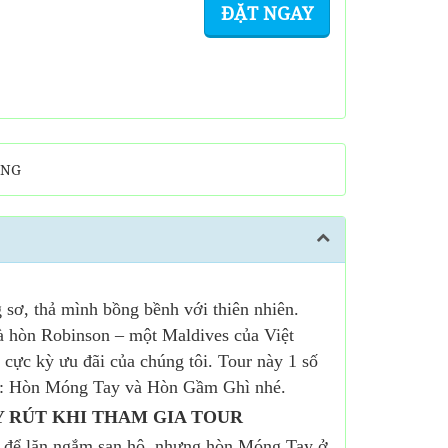
ĐẶT NGAY
ÒNG
 sơ, thả mình bồng bềnh với thiên nhiên.
là hòn Robinson – một Maldives của Việt
cực kỳ ưu đãi của chúng tôi. Tour này 1 số
là : Hòn Móng Tay và Hòn Gầm Ghì nhé.
 RÚT KHI THAM GIA TOUR
y để lặn ngắm san hô nhưng hòn Móng Tay ở