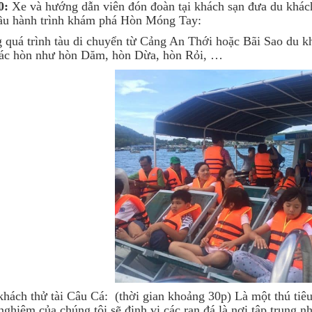
0:
Xe và hướng dẫn viên đón đoàn tại khách sạn đưa du khá
đầu hành trình khám phá Hòn Móng Tay:
 quá trình tàu di chuyển từ Cảng An Thới hoặc Bãi Sao du 
các hòn như hòn Dăm, hòn Dừa, hòn Rỏi, …
hách thử tài Câu Cá: (thời gian khoảng 30p) Là một thú tiêu 
nghiệm của chúng tôi sẽ định vị các rạn đá là nơi tập trung 