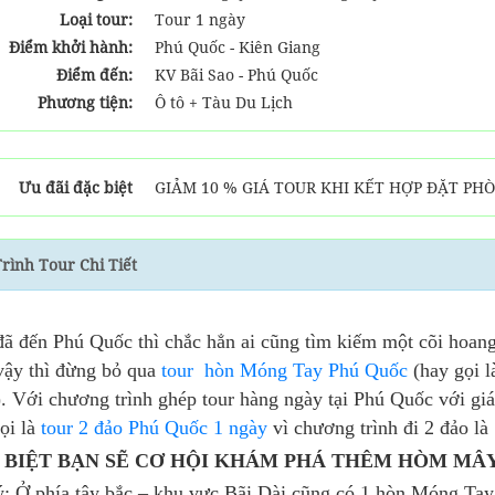
Loại tour:
Tour 1 ngày
Điểm khởi hành:
Phú Quốc - Kiên Giang
Điểm đến:
KV Bãi Sao - Phú Quốc
Phương tiện:
Ô tô + Tàu Du Lịch
Ưu đãi đặc biệt
GIẢM 10 % GIÁ TOUR KHI KẾT HỢP ĐẶT PH
Trình Tour Chi Tiết
ã đến Phú Quốc thì chắc hẳn ai cũng tìm kiếm một cõi hoang
ậy thì đừng bỏ qua
tour hòn Móng Tay Phú Quốc
(hay gọi 
 Với chương trình ghép tour hàng ngày tại Phú Quốc với giá 
ọi là
tour 2 đảo Phú Quốc 1 ngày
vì chương trình đi 2 đảo 
 BIỆT BẠN SẼ CƠ HỘI KHÁM PHÁ THÊM HÒM MÂY
: Ở phía tây bắc – khu vực Bãi Dài cũng có 1 hòn Móng Ta