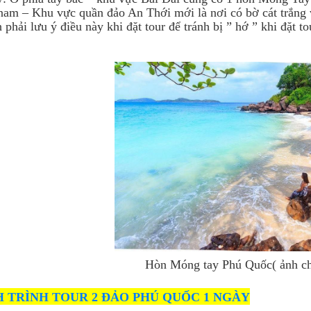
nam – Khu vực quần đảo An Thới mới là nơi có bờ cát trắng
 phải lưu ý điều này khi đặt tour để tránh bị ” hớ ” khi đặt to
Hòn Móng tay Phú Quốc( ảnh ch
H TRÌNH TOUR 2 ĐẢO PHÚ QUỐC 1 NGÀY