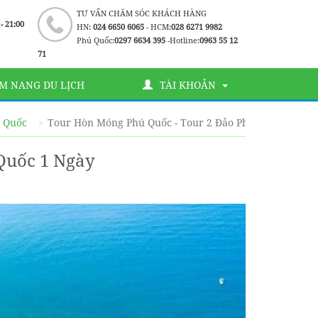
TƯ VẤN CHĂM SÓC KHÁCH HÀNG
 - 21:00
HN:
024 6650 6065
- HCM:
028 6271 9982
Phú Quốc:
0297 6634 395
-Hotline:
0963 55 12
71
M NANG DU LỊCH
TÀI KHOẢN
ú Quốc
Tour Hòn Móng Phú Quốc - Tour 2 Đảo Phú Quốc 1 Ngày
Quốc 1 Ngày