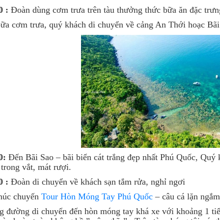
0 :
Đoàn dùng cơm trưa trên tàu thưởng thức bữa ăn đặc trưn
ữa cơm trưa, quý khách di chuyển về cảng An Thới hoạc Bãi 
0:
Đến Bãi Sao – bãi biển cát trắng đẹp nhất Phú Quốc, Quý k
trong vắt, mát rượi.
0 :
Đoàn di chuyển về khách sạn tắm rửa, nghỉ ngơi
thúc chuyến
Tour Hòn Móng Tay Phú Quốc
– câu cá lặn ngắm
 đường di chuyển đến hòn móng tay khá xe với khoảng 1 tiến