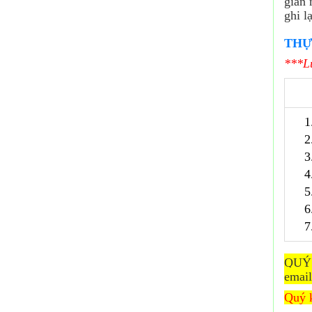
gian 
ghi l
THỰ
***Lư
1
2
3
4
5
6
7
QUÝ 
emai
Quý k