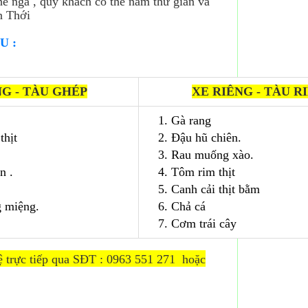
hế ngả , quý khách có thể nằm thư giản và
n Thới
U :
NG - TÀU GHÉP
XE RIÊNG - TÀU R
1. Gà rang
thịt
2. Đậu hũ chiên.
3. Rau muống xào.
n .
4. Tôm rim thịt
5. Canh cải thịt bằm
g miệng.
6. Chả cá
7. Cơm trái cây
ực tiếp qua SĐT : 0963 551 271 hoặc