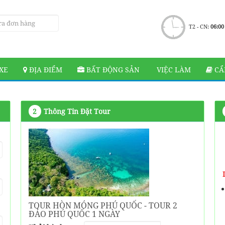
T2 - CN:
06:00
XE
ĐỊA ĐIỂM
BẤT ĐỘNG SẢN
VIỆC LÀM
CẨ
2
Thông Tin Đặt Tour
TOUR HÒN MÓNG PHÚ QUỐC - TOUR 2
ĐẢO PHÚ QUỐC 1 NGÀY