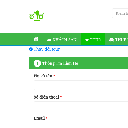
KHÁCH SẠN
TOUR
THUÊ 
Thay đổi tour
1
Thông Tin Liên Hệ
Họ và tên
*
Số điện thoại
*
Email
*