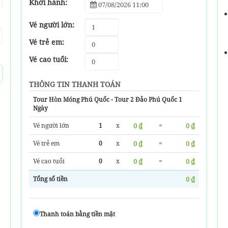
Khởi hành:
Vé người lớn:
Vé trẻ em:
Vé cao tuổi:
THÔNG TIN THANH TOÁN
Tour Hòn Móng Phú Quốc - Tour 2 Đảo Phú Quốc 1
Ngày
Vé người lớn
1
x
0 ₫
=
0 ₫
Vé trẻ em
0
x
0 ₫
=
0 ₫
Vé cao tuổi
0
x
0 ₫
=
0 ₫
Tổng số tiền
0 ₫
Thanh toán bằng tiền mặt