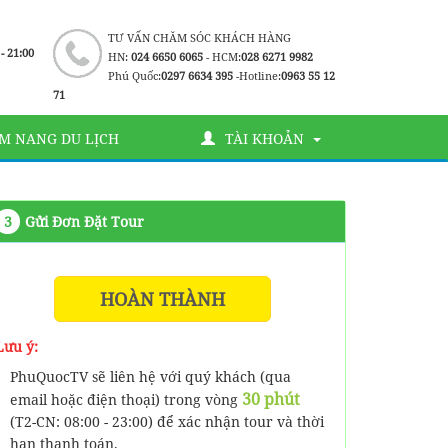
TƯ VẤN CHĂM SÓC KHÁCH HÀNG
 - 21:00
HN:
024 6650 6065
- HCM:
028 6271 9982
Phú Quốc:
0297 6634 395
-Hotline:
0963 55 12
71
M NANG DU LỊCH
TÀI KHOẢN
3
Gửi Đơn Đặt Tour
HOÀN THÀNH
Lưu ý:
PhuQuocTV sẽ liên hệ với quý khách (qua
30 phút
email hoặc điện thoại) trong vòng
(T2-CN: 08:00 - 23:00) để xác nhận tour và thời
hạn thanh toán.