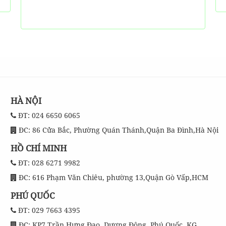
HÀ NỘI
ĐT: 024 6650 6065
ĐC: 86 Cửa Bắc, Phường Quán Thánh,Quận Ba Đình,Hà Nội
HỒ CHÍ MINH
ĐT: 028 6271 9982
ĐC: 616 Phạm Văn Chiêu, phường 13,Quận Gò Vấp,HCM
PHÚ QUỐC
ĐT: 029 7663 4395
ĐC: KP7,Trần Hưng Đạo ,Dương Đông ,Phú Quốc, KG