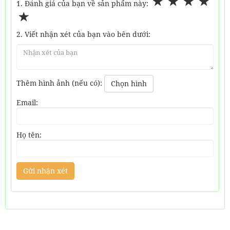
1. Đánh giá của bạn về sản phẩm này:
Cho thuê xe Tết tại Phú Quốc
2. Viết nhận xét của bạn vào bên dưới:
1,000,000
đ
Giá từ:
Tour 3 đảo Phú Quốc 1 Ngày Bằng tàu du lịch
Thêm hình ảnh (nếu có):
Chọn hình
Email:
500,000
đ
Giá từ:
Cho Thuê Cano Tại Phú Quốc Đi Tour 4 Đảo
Họ tên:
2,500,000
đ
Giá từ:
Tour 5 đảo Phú Quốc 1 Ngày
840,000
đ
Giá từ: