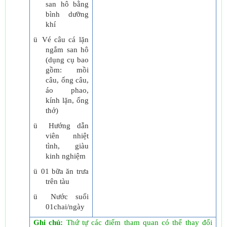
san hô bằng
bình dưỡng
khí
ü
Vé câu cá lặn
ngắm san hô
(dụng cụ bao
gồm: mồi
câu, ống câu,
áo phao,
kính lặn, ống
thở)
ü
Hướng dẫn
viên nhiệt
tình, giàu
kinh nghiệm
ü
01 bữa ăn trưa
trên tàu
ü
Nước suối
01chai/ngày
Ghi chú:
Thứ tự các điểm tham quan có thể thay đổi