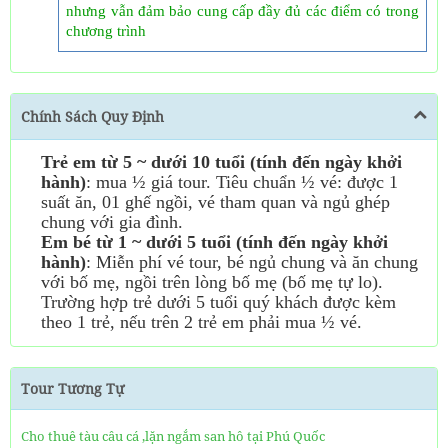
nhưng vẫn đảm bảo cung cấp đầy đủ các điểm có trong
chương trình
Chính Sách Quy Định
Trẻ em từ 5 ~ dưới 1
0
tuổi (tính đến ngày khởi
hành)
: mua ½ giá tour. Tiêu chuẩn ½ vé: được 1
suất ăn, 01 ghế ngồi, vé tham quan và ngủ ghép
chung với gia đình.
Em bé từ 1 ~ dưới 5 tuổi (tính đến ngày khởi
hành)
: Miễn phí vé tour, bé ngủ chung và ăn chung
với bố mẹ, ngồi trên lòng bố mẹ (bố mẹ tự lo).
Trường hợp trẻ dưới 5 tuổi quý khách được kèm
theo 1 trẻ, nếu trên 2 trẻ em phải mua ½ vé.
Tour Tương Tự
Cho thuê tàu câu cá ,lặn ngắm san hô tại Phú Quốc