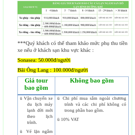
***Quý khách có thể tham khảo mức phụ thu tiền
xe nếu ở khách sạn khu vực khác :
Sonasea: 50.000đ/người
Bãi Ông Lang : 100.000đ/người
Giá tour
Không bao gồm
bao gồm
ü
Vận chuyển xe
ü
Chi phí mua sắm ngoài chương
du lịch máy
trình và các chi phí không có
lạnh đời mới
trong phần bao gồm.
theo lịch
ü
10% VAT
trình.
ü
Vé lặn ngắm