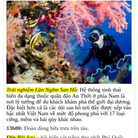
Trải nghiệm Lặn Ngắm San Hô
: Hệ thống sinh thái
biển đa dạng thuộc quần đảo An Thới ở phía Nam là
nơi lý tưởng để du khách khám phá thế giới đại dương.
Đặc biệt hơn cả là các dải san hô nơi đây được xếp vào
bậc nhất Việt Nam về mức độ phong phú với 17 loại
cứng, mềm và hải qùy khác nhau.
13h00:
Đoàn dùng bữa trưa trên tàu.
Đến Bãi Sao
– bãi biển cát trắng đẹp nhất Phú Quốc,