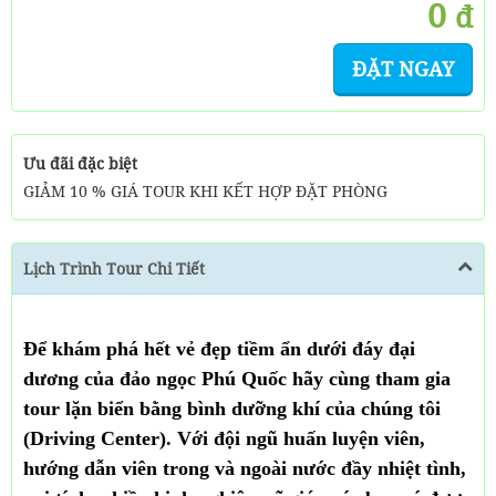
0
đ
ĐẶT NGAY
Ưu đãi đặc biệt
GIẢM 10 % GIÁ TOUR KHI KẾT HỢP ĐẶT PHÒNG
Lịch Trình Tour Chi Tiết
Để khám phá hết vẻ đẹp tiềm ẩn dưới đáy đại
dương của đảo ngọc Phú Quốc hãy cùng tham gia
tour lặn biển bằng bình dưỡng khí của chúng tôi
(Driving Center). Với đội ngũ huấn luyện viên,
hướng dẫn viên trong và ngoài nước đầy nhiệt tình,