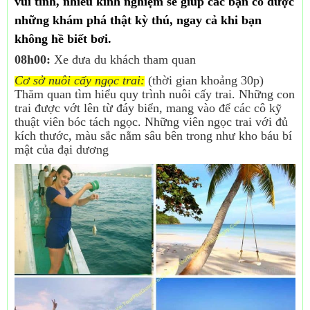
vui tính, nhiều kinh nghiệm sẽ giúp các bạn có được
những khám phá thật kỳ thú, ngay cả khi bạn
không hề biết bơi.
08h00:
Xe đưa du khách tham quan
Cơ sở nuôi cấy ngọc trai:
(thời gian khoảng 30p)
Thăm quan tìm hiểu quy trình nuôi cấy trai. Những con
trai được vớt lên từ đáy biển, mang vào để các cô kỹ
thuật viên bóc tách ngọc. Những viên ngọc trai với đủ
kích thước, màu sắc nằm sâu bên trong như kho báu bí
mật của đại dương