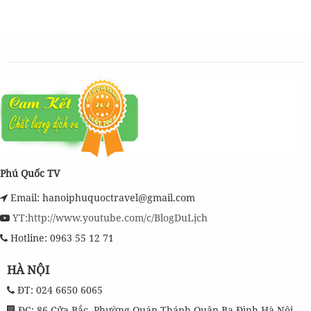
Tour 4 Đảo Phú Quốc 1 Ngày
450,000
đ
Giá từ:
Vé Cáp Treo Hòn Thơm 1 Chiều
350,000
đ
Giá từ:
Phú Quốc TV
Email: hanoiphuquoctravel@gmail.com
YT:http://www.youtube.com/c/BlogDuLịch
Hotline: 0963 55 12 71
HÀ NỘI
ĐT: 024 6650 6065
ĐC: 86 Cửa Bắc, Phường Quán Thánh,Quận Ba Đình,Hà Nội