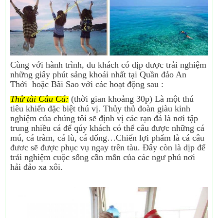
Cùng với hành trình, du khách có dịp được trải nghiệm
những giây phút sảng khoái nhất tại Quần đảo An
Thới hoặc Bãi Sao với các hoạt động sau :
Thử tài Câu Cá:
(thời gian khoảng 30p) Là một thú
tiêu khiển đặc biệt thú vị. Thủy thủ đoàn giàu kinh
nghiệm của chúng tôi sẽ định vị các rạn đá là nơi tập
trung nhiều cá để qúy khách có thể câu được những cá
mú, cá tràm, cá lù, cá đổng…Chiến lợi phẩm là cá câu
đươc sẽ được phục vụ ngay trên tàu. Đây còn là dịp để
trải nghiệm cuộc sống cần mẫn của các ngư phủ nơi
hải đảo xa xôi.