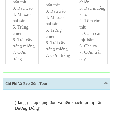
nấu thịt
chiên.
nấu thịt
3. Rau xào
3. Rau muống
3. Rau xào
4. Mì xào
xào.
4. Mì xào
hải sản .
4. Tôm rim
hải sản .
5. Trứng
thịt
5. Trứng
chiên
5. Canh cải
chiên
6. Trái cây
thịt bằm
6. Trái cây
tráng miệng.
6. Chả cá
tráng miệng.
7. Cơm
7. Cơm trái
7. Cơm trắng
trắng
cây
Chi Phí Và Bao Gồm Tour
(Bảng giá áp dụng đón và tiễn khách tại thị trấn
Dương Đông)