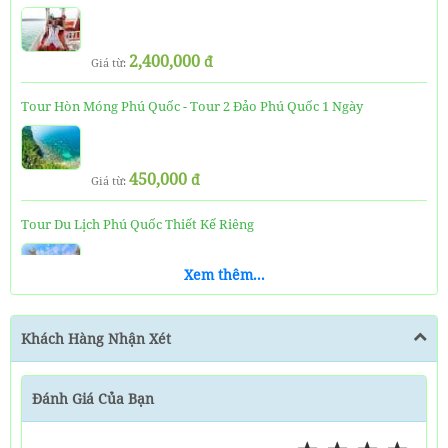
2,400,000
đ
Giá từ:
Tour Hòn Móng Phú Quốc - Tour 2 Đảo Phú Quốc 1 Ngày
450,000
đ
Giá từ:
Tour Du Lịch Phú Quốc Thiết Kế Riêng
Xem thêm...
1,000,000
đ
Giá từ:
Khách Hàng Nhận Xét
Thuê Tàu Câu Tại Phú Quốc Dịp Tết
Đánh Giá Của Bạn
3,120,000
đ
Giá từ: