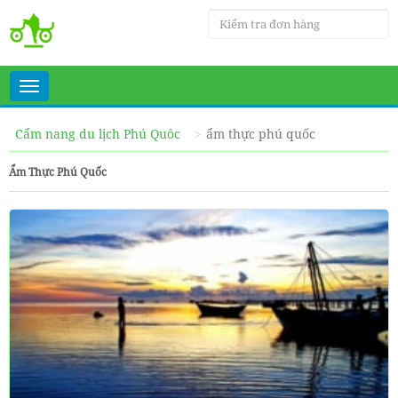
Toggle
navigation
Cẩm nang du lịch Phú Quôc
ẩm thực phú quốc
Ẩm Thực Phú Quốc