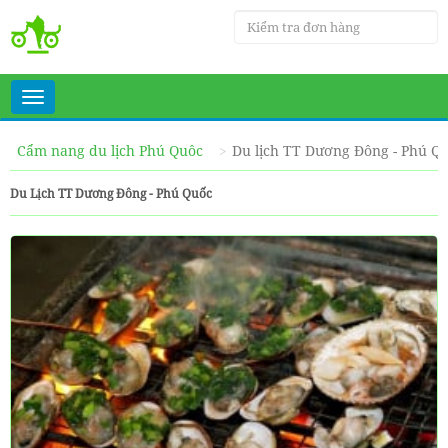
Toggle
navigation
Cẩm nang du lịch Phú Quôc
Du lịch TT Dương Đông - Phú Q
Du Lịch TT Dương Đông - Phú Quốc