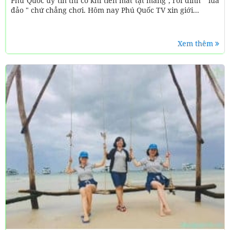
Phú Quốc uy tín thì có khi tiền mất tật mang , rồi dính " lừa
đảo " chứ chẳng chơi. Hôm nay Phú Quốc TV xin giới...
Xem thêm