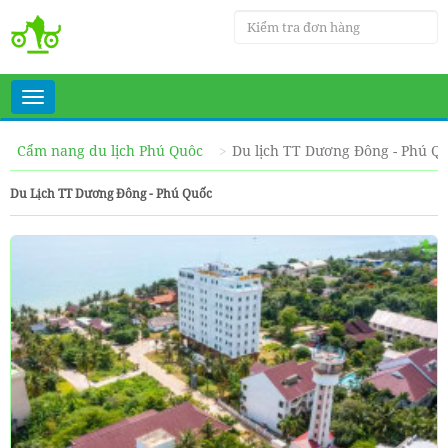
Toggle
navigation
Cẩm nang du lịch Phú Quôc
Du lịch TT Dương Đông - Phú Q
Du Lịch TT Dương Đông - Phú Quốc