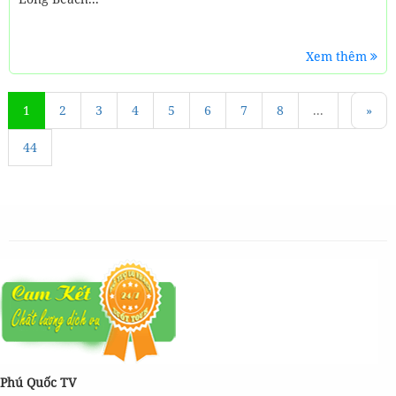
Xem thêm
1
«
2
3
4
5
6
7
8
...
43
»
44
Phú Quốc TV