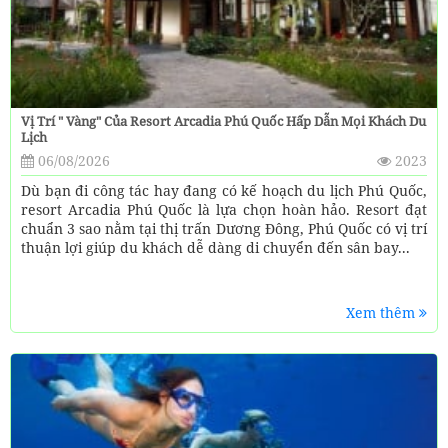
Vị Trí " Vàng" Của Resort Arcadia Phú Quốc Hấp Dẫn Mọi Khách Du
Lịch
06/08/2026
2023
Dù bạn đi công tác hay đang có kế hoạch du lịch Phú Quốc,
resort Arcadia Phú Quốc là lựa chọn hoàn hảo. Resort đạt
chuẩn 3 sao nằm tại thị trấn Dương Đông, Phú Quốc có vị trí
thuận lợi giúp du khách dễ dàng di chuyển đến sân bay...
Xem thêm