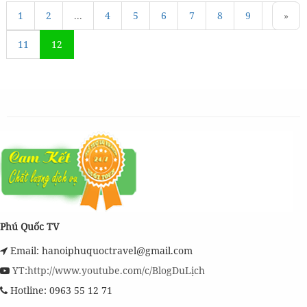
1
«
2
...
4
5
6
7
8
9
10
»
11
12
Phú Quốc TV
Email: hanoiphuquoctravel@gmail.com
YT:http://www.youtube.com/c/BlogDuLịch
Hotline: 0963 55 12 71