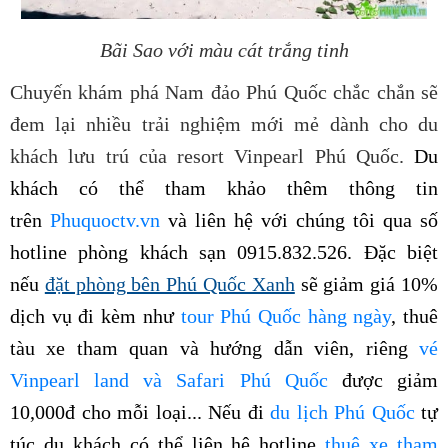
Bãi Sao với màu cát trắng tinh
Chuyến khám phá Nam đảo Phú Quốc chắc chắn sẽ
đem lại nhiều trải nghiệm mới mẻ dành cho du
khách lưu trú của resort Vinpearl Phú Quốc.
Du
khách có thể tham khảo thêm thông tin
trên
Phuquoctv.vn
và liên hệ
với chúng tôi qua số
hotline phòng khách sạn 0915.832.526. Đặc biệt
nếu
đặt phòng bên Phú Quốc Xanh
sẽ giảm giá 10%
dịch vụ đi kèm như
tour Phú Quốc hàng ngày
, thuê
tàu xe tham quan và hướng dẫn viên, riêng
vé
Vinpearl land và Safari Phú Quốc
được giảm
10,000đ cho mỗi loại
... Nếu đi
du lịch Phú Quốc
tự
túc du khách có thể liên hệ hotline
thuê xe tham