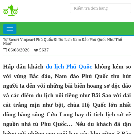
Toggle
navigation
Từ Resort Vinpearl Phú Quốc Đi Du Lich Nam Đảo Phú Quốc Như Thế
Nào?
06/08/2026
5637
Hấp dẫn khách
du lịch Phú Quốc
không kém so
với vùng Bắc đảo, Nam đảo Phú Quốc thu hút
người ta đến với những bãi biển hoang sơ độc đáo
và các điểm du lịch nổi tiếng như Bãi Sao với dải
cát trắng mịn như bột, chùa Hộ Quốc lớn nhất
đồng bằng sông Cửu Long hay di tích lịch sử về
nguồn nhà tù Phú Quốc… Nếu du khách đã tận
hứng với những con suối hay các khu rừng ở Bắc