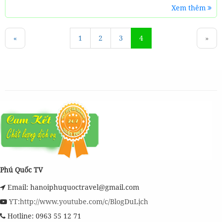
Xem thêm
«
1
2
3
4
»
Phú Quốc TV
Email: hanoiphuquoctravel@gmail.com
YT:http://www.youtube.com/c/BlogDuLịch
Hotline: 0963 55 12 71