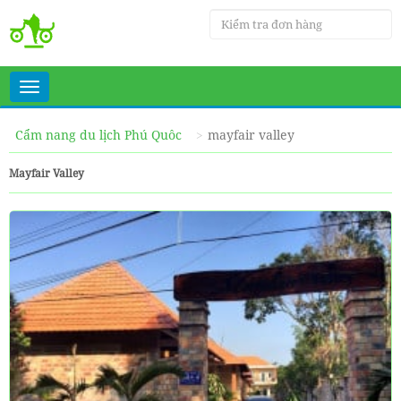
Toggle
navigation
Cẩm nang du lịch Phú Quôc
mayfair valley
Mayfair Valley