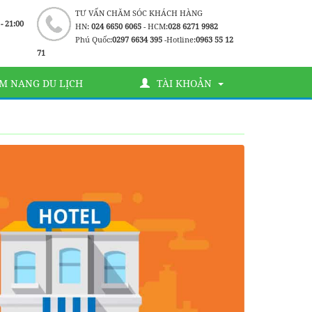
TƯ VẤN CHĂM SÓC KHÁCH HÀNG
 - 21:00
HN:
024 6650 6065
- HCM:
028 6271 9982
Phú Quốc:
0297 6634 395
-Hotline:
0963 55 12
71
M NANG DU LỊCH
TÀI KHOẢN