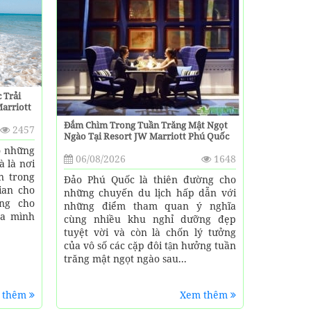
 Trải
Marriott
Đắm Chìm Trong Tuần Trăng Mật Ngọt
2457
Ngào Tại Resort JW Marriott Phú Quốc
o những
06/08/2026
1648
à là nơi
n trong
Đảo Phú Quốc là thiên đường cho
ian cho
những chuyến du lịch hấp dẫn với
̣ng cho
những điểm tham quan ý nghĩa
̉a mình
cùng nhiều khu nghỉ dưỡng đẹp
tuyệt vời và còn là chốn lý tưởng
của vô số các cặp đôi tận hưởng tuần
trăng mật ngọt ngào sau...
 thêm
Xem thêm