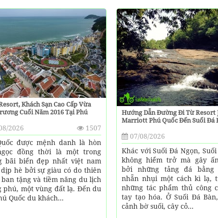
Resort, Khách Sạn Cao Cấp Vừa
rương Cuối Năm 2016 Tại Phú
Hướng Dẫn Đường Đi Từ Resort
Marriott Phú Quốc Đến Suối Đá
08/2026
1507
07/08/2026
Quốc được mệnh danh là hòn
Khác với Suối Đá Ngọn, Suối
gọc đồng thời là một trong
không hiểm trở mà gây ấ
 bãi biển đẹp nhất việt nam
bởi những tảng đá bằng
 dịp hè bởi sự giàu có do thiên
nhẵn nhụi một cách kì lạ, 
 ban tặng và tiềm năng du lịch
những tác phẩm thủ công 
 phú, một vùng đất lạ. Đến du
tay tạo hóa. Ở Suối Đá Bàn
Phú Quốc du khách...
cảnh bờ suối, cây cỏ...