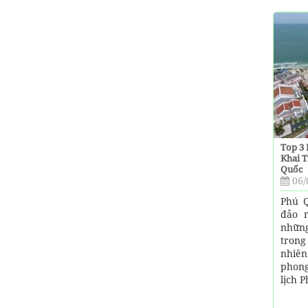
Top 3 
Khai T
Quốc
06/
Phú 
đảo n
những
trong
nhiên
phong
lịch 