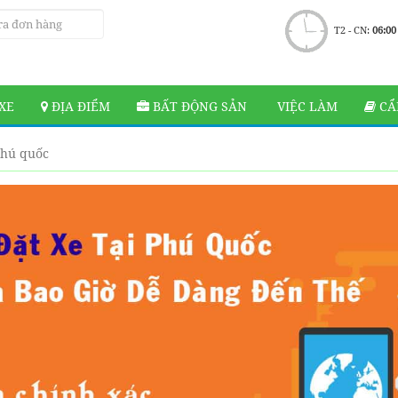
T2 - CN:
06:00
XE
ĐỊA ĐIỂM
BẤT ĐỘNG SẢN
VIỆC LÀM
CẨ
phú quốc