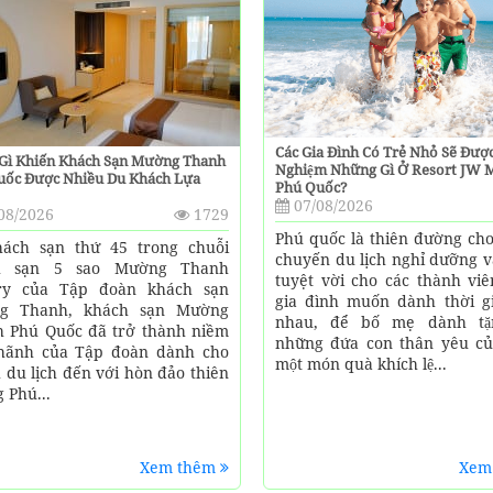
Các Gia Đình Có Trẻ Nhỏ Sẽ Được
 Gì Khiến Khách Sạn Mường Thanh
Nghiệm Những Gì Ở Resort JW 
uốc Được Nhiều Du Khách Lựa
Phú Quốc?
07/08/2026
08/2026
1729
Phú quốc là thiên đường ch
ách sạn thứ 45 trong chuỗi
chuyến du lịch nghỉ dưỡng v
h sạn 5 sao Mường Thanh
tuyệt vời cho các thành viê
ry của Tập đoàn khách sạn
gia đình muốn dành thời g
g Thanh, khách sạn Mường
nhau, để bố mẹ dành tă
 Phú Quốc đã trở thành niềm
những đứa con thân yêu cu
hãnh của Tập đoàn dành cho
một món quà khích lệ...
 du lịch đến với hòn đảo thiên
 Phú...
Xem thêm
Xem