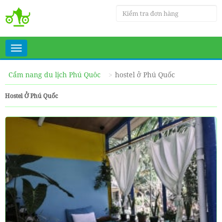
Toggle
navigation
Cẩm nang du lịch Phú Quôc
hostel ở Phú Quốc
Hostel Ở Phú Quốc