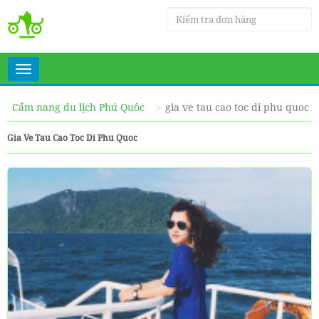
Toggle
navigation
Cẩm nang du lịch Phú Quôc
gia ve tau cao toc di phu quoc
Gia Ve Tau Cao Toc Di Phu Quoc