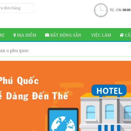
T2 - CN:
06:00
XE
ĐỊA ĐIỂM
BẤT ĐỘNG SẢN
VIỆC LÀM
CẨ
uan o phu quoc