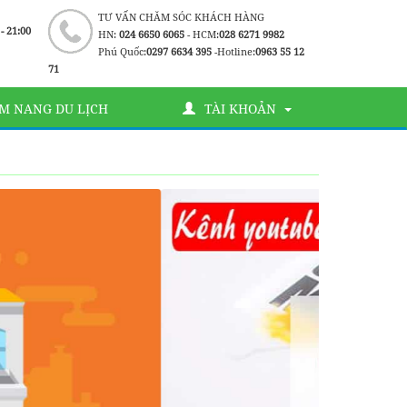
TƯ VẤN CHĂM SÓC KHÁCH HÀNG
 - 21:00
HN:
024 6650 6065
- HCM:
028 6271 9982
Phú Quốc:
0297 6634 395
-Hotline:
0963 55 12
71
M NANG DU LỊCH
TÀI KHOẢN