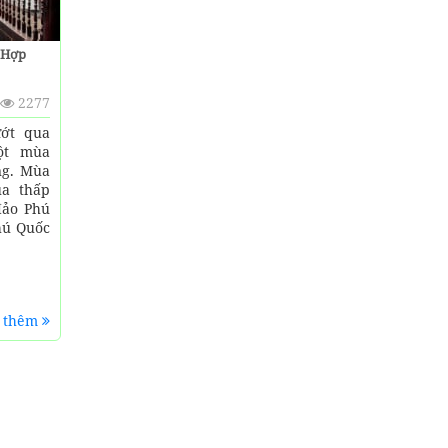
 Hợp
2277
ướt qua
ột mùa
ng. Mùa
a thấp
đảo Phú
hú Quốc
 thêm