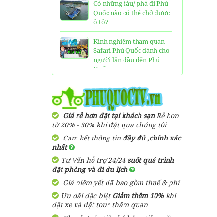
Có những tàu/ phà đi Phú
Quốc nào có thể chở được
ô tô?
Kinh nghiệm tham quan
Safari Phú Quốc dành cho
người lần đầu đến Phú
Quốc
Tất tần tật thông tin và
đánh giá về resort JW
Marriott Phú Quốc
Giá rẻ hơn đặt tại khách sạn
Rẻ hơn
từ 20% - 30% khi đặt qua chúng tôi
Những điều cần biết về xe
bus đi Vinpearl Phú Quốc
Cam kết thông tin
đầy đủ ,chính xác
chơi Vinwonders và Safari
nhất
Tư Vấn hỗ trợ 24/24
suốt quá trình
Kinh Nghiệm "Xương
đặt phòng và đi du lịch
Máu" Khi Đi Tour 3 Đảo
Giá niêm yết đã bao gồm thuế & phí
Phú Quốc
Ưu đãi đặc biệt
Giảm thêm 10%
khi
Phà cao tốc Thạnh Thới đi
đặt xe và đặt tour thăm quan
Phú Quốc mất thời gian