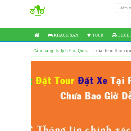
KHÁCH SẠN
TOUR
THUÊ 
Cẩm nang du lịch Phú Quôc
dia diem tham q