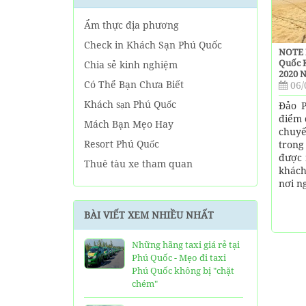
Ẩm thực địa phương
Check in Khách Sạn Phú Quốc
NOTE 
Quốc 
Chia sẻ kinh nghiệm
2020 
Có Thể Bạn Chưa Biết
06/
Khách sạn Phú Quốc
Đảo P
điểm 
Mách Bạn Mẹo Hay
chuyế
Resort Phú Quốc
trong
được 
Thuê tàu xe tham quan
khách
nơi n
Tin tức Phú Quốc
Về tour Phú Quốc hàng ngày
BÀI VIẾT XEM NHIỀU NHẤT
Về Tour Phú Quốc Trọn Gói
Những hãng taxi giá rẻ tại
Phú Quốc - Mẹo đi taxi
Phú Quốc không bị "chặt
chém"