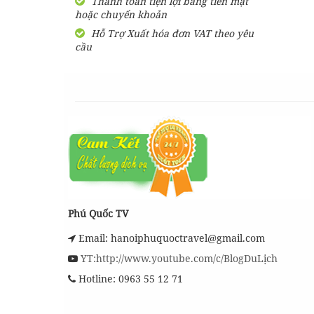
Thanh toán tiện lợi bằng tiền mặt
bao lâu?
hoặc chuyển khoản
Tổng hợp các nhà xe đi
Hỗ Trợ Xuất hóa đơn VAT theo yêu
Kiên Giang xuất phát từ
cầu
Sài Gòn
Muốn đi massage ở Phú
Quốc thì nên đến đâu?
Bún quậy Kiến Xây Phú
Quốc [ CHÍNH HIỆU] có
bao nhiêu chi nhánh ?
Phú Quốc TV
Email: hanoiphuquoctravel@gmail.com
YT:http://www.youtube.com/c/BlogDuLịch
Hotline: 0963 55 12 71