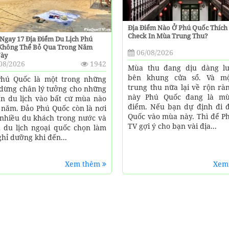
Địa Điểm Nào Ở Phú Quốc Thích
Check In Mùa Trung Thu?
Ngay 17 Địa Điểm Du Lịch Phú
Không Thể Bỏ Qua Trong Năm
06/08/2026
Này
08/2026
1942
Mùa thu đang dịu dàng l
bên khung cửa sổ. Và m
hú Quốc là một trong những
trung thu nữa lại về rộn rà
dừng chân lý tưởng cho những
này Phú Quốc đang là mù
n du lịch vào bất cứ mùa nào
điểm. Nếu bạn dự định đi 
 năm. Đảo Phú Quốc còn là nơi
Quốc vào mùa này. Thì để P
nhiều du khách trong nước và
TV gợi ý cho bạn vài địa...
 du lịch ngoại quốc chọn làm
ghỉ dưỡng khi đến...
Xem thêm
Xem