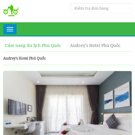
Toggle
navigation
Cẩm nang du lịch Phú Quôc
Audrey’s Hotel Phú Quốc
Audrey’s Hotel Phú Quốc