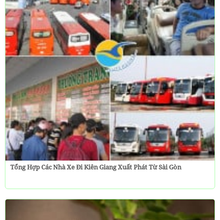
Tổng Hợp Các Nhà Xe Đi Kiên Giang Xuất Phát Từ Sài Gòn