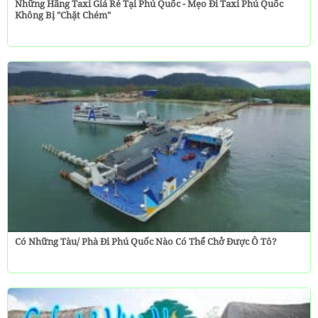
Những Hãng Taxi Giá Rẻ Tại Phú Quốc - Mẹo Đi Taxi Phú Quốc
Không Bị "chặt Chém"
Có Những Tàu/ Phà Đi Phú Quốc Nào Có Thể Chở Được Ô Tô?