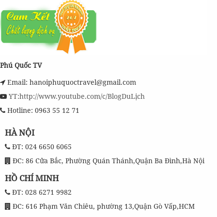
Phú Quốc TV
Email: hanoiphuquoctravel@gmail.com
YT:http://www.youtube.com/c/BlogDuLịch
Hotline: 0963 55 12 71
HÀ NỘI
ĐT: 024 6650 6065
ĐC: 86 Cửa Bắc, Phường Quán Thánh,Quận Ba Đình,Hà Nội
HỒ CHÍ MINH
ĐT: 028 6271 9982
ĐC: 616 Phạm Văn Chiêu, phường 13,Quận Gò Vấp,HCM