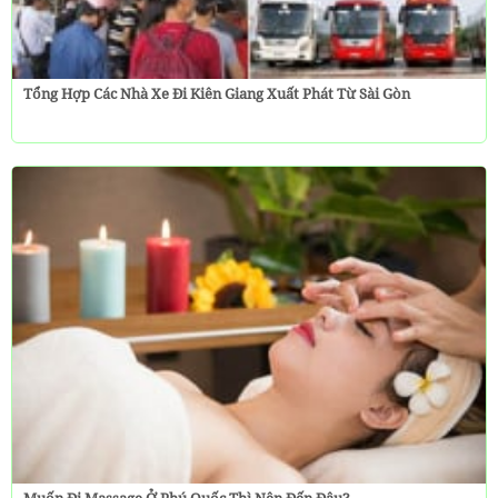
Tổng Hợp Các Nhà Xe Đi Kiên Giang Xuất Phát Từ Sài Gòn
Muốn Đi Massage Ở Phú Quốc Thì Nên Đến Đâu?