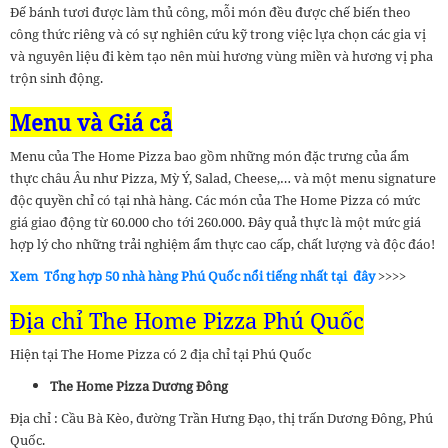
Đế bánh tươi được làm thủ công, mỗi món đều được chế biến theo
công thức riêng và có sự nghiên cứu kỹ trong việc lựa chọn các gia vị
và nguyên liệu đi kèm tạo nên mùi hương vùng miền và hương vị pha
trộn sinh động.
Menu và Giá cả
Menu của The Home Pizza bao gồm những món đặc trưng của ẩm
thực châu Âu như Pizza, Mỳ Ý, Salad, Cheese,… và một menu signature
độc quyền chỉ có tại nhà hàng. Các món của The Home Pizza có mức
giá giao động từ 60.000 cho tới 260.000. Đây quả thực là một mức giá
hợp lý cho những trải nghiệm ẩm thực cao cấp, chất lượng và độc đáo!
Xem Tổng hợp 50 nhà hàng Phú Quốc nổi tiếng nhất tại đây
>>>>
Địa chỉ The Home Pizza Phú Quốc
Hiện tại The Home Pizza có 2 địa chỉ tại Phú Quốc
The Home Pizza Dương Đông
Địa chỉ : Cầu Bà Kèo, đường Trần Hưng Đạo, thị trấn Dương Đông, Phú
Quốc.