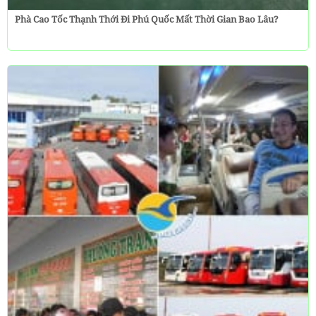
Phà Cao Tốc Thạnh Thới Đi Phú Quốc Mất Thời Gian Bao Lâu?