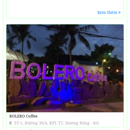
Xem thêm
BOLERO Coffee
Tổ 1, Đường 30/4, KP1 TT. Dương Đông - KG