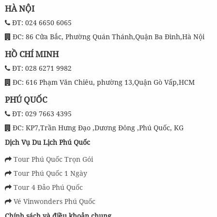
HÀ NỘI
ĐT: 024 6650 6065
ĐC: 86 Cửa Bắc, Phường Quán Thánh,Quận Ba Đình,Hà Nội
HỒ CHÍ MINH
ĐT: 028 6271 9982
ĐC: 616 Phạm Văn Chiêu, phường 13,Quận Gò Vấp,HCM
PHÚ QUỐC
ĐT: 029 7663 4395
ĐC: KP7,Trần Hưng Đạo ,Dương Đông ,Phú Quốc, KG
Dịch Vụ Du Lịch Phú Quốc
Tour Phú Quốc Trọn Gói
Tour Phú Quốc 1 Ngày
Tour 4 Đảo Phú Quốc
Vé Vinwonders Phú Quốc
Chính sách và điều khoản chung