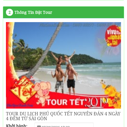
2
Thông Tin Đặt Tour
TOUR DU LỊCH PHÚ QUỐC TẾT NGUYÊN ĐÁN 4 NGÀY
4 ĐÊM TỪ SÀI GÒN
Khởi hành: