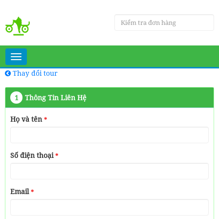
Toggle
navigation
Thay đổi tour
1
Thông Tin Liên Hệ
Họ và tên
*
Số điện thoại
*
Email
*