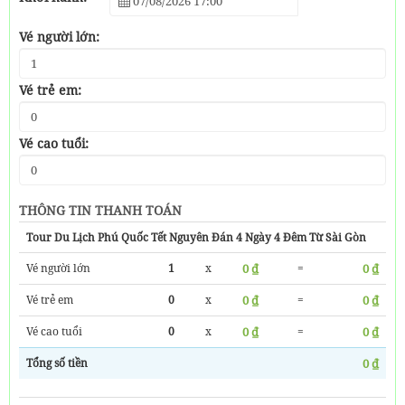
Vé người lớn:
Vé trẻ em:
Vé cao tuổi:
THÔNG TIN THANH TOÁN
Tour Du Lịch Phú Quốc Tết Nguyên Đán 4 Ngày 4 Đêm Từ Sài Gòn
Vé người lớn
1
x
0 ₫
=
0 ₫
Vé trẻ em
0
x
0 ₫
=
0 ₫
Vé cao tuổi
0
x
0 ₫
=
0 ₫
Tổng số tiền
0 ₫