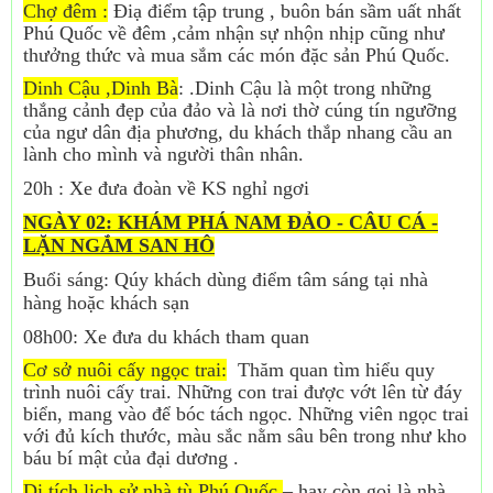
Chợ đêm :
Điạ điểm tập trung , buôn bán sầm uất nhất
Phú Quốc về đêm ,cảm nhận sự nhộn nhịp cũng như
thưởng thức và mua sắm các món đặc sản Phú Quốc.
Dinh Cậu ,Dinh Bà
: .Dinh Cậu là một trong những
thắng cảnh đẹp của đảo và là nơi thờ cúng tín ngưỡng
của ngư dân địa phương, du khách thắp nhang cầu an
lành cho mình và người thân nhân.
20h : Xe đưa đoàn về KS nghỉ ngơi
NGÀY 02: KHÁM PHÁ NAM ĐẢO - CÂU CÁ -
LẶN NGẮM SAN HÔ
Buổi sáng: Qúy khách dùng điểm tâm sáng tại nhà
hàng hoặc khách sạn
08h00: Xe đưa du khách tham quan
Cơ sở nuôi cấy ngọc trai:
Thăm quan tìm hiểu quy
trình nuôi cấy trai. Những con trai được vớt lên từ đáy
biển, mang vào để bóc tách ngọc. Những viên ngọc trai
với đủ kích thước, màu sắc nằm sâu bên trong như kho
báu bí mật của đại dương .
Di tích lịch sử nhà tù Phú Quốc
– hay còn gọi là nhà