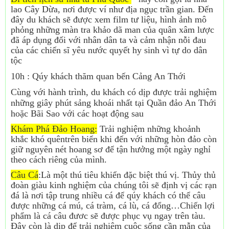
lao Cây Dừa, nơi được ví như địa ngục trần gian. Đến
đây du khách sẽ được xem film tư liệu, hình ảnh mô
phỏng những màn tra khảo dã man của quân xâm lược
đã áp dụng đối với nhân dân ta và cảm nhận nỗi đau
của các chiến sĩ yêu nước quyết hy sinh vì tự do dân
tộc
10h : Qúy khách thăm quan bến Cảng An Thới
Cùng với hành trình, du khách có dịp được trải nghiệm
những giây phút sảng khoái nhất tại Quần đảo An Thới
hoặc Bãi Sao với các hoạt động sau
Khám Phá Đảo Hoang:
Trải nghiệm những khoảnh
khắc khó quêntrên biển khi đến với những hòn đảo còn
giữ nguyên nét hoang sơ để tận hưởng một ngày nghỉ
theo cách riêng của mình.
Câu Cá
:Là một thú tiêu khiển đặc biệt thú vị. Thủy thủ
đoàn giàu kinh nghiệm của chúng tôi sẽ định vị các rạn
đá là nơi tập trung nhiều cá để qúy khách có thể câu
được những cá mú, cá tràm, cá lù, cá đổng…Chiến lợi
phẩm là cá câu đươc sẽ được phục vụ ngay trên tàu.
Đây còn là dịp để trải nghiệm cuộc sống cần mẫn của