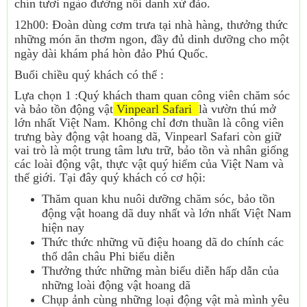
chín tươi ngào đường nổi danh xứ đảo.
12h00: Đoàn dùng cơm trưa tại nhà hàng, thưởng thức
những món ăn thơm ngon, đầy đủ dinh dưỡng cho một
ngày dài khám phá hòn đảo Phú Quốc.
Buổi chiều quý khách có thể :
Lựa chọn 1 :Quý khách tham quan công viên chăm sóc
và bảo tồn động vật
Vinpearl Safari
là vườn thú mở
lớn nhất Việt Nam. Không chỉ đơn thuần là công viên
trưng bày động vật hoang dã, Vinpearl Safari còn giữ
vai trò là một trung tâm lưu trữ, bảo tồn và nhân giống
các loài động vật, thực vật quý hiếm của Việt Nam và
thế giới. Tại đây quý khách có cơ hội:
Thăm quan khu nuôi dưỡng chăm sóc, bảo tồn
động vật hoang dã duy nhất và lớn nhất Việt Nam
hiện nay
Thức thức những vũ điệu hoang dã do chính các
thổ dân châu Phi biểu diễn
Thưởng thức những màn biểu diễn hấp dẫn của
những loài động vật hoang dã
Chụp ảnh cùng những loại động vật mà mình yêu