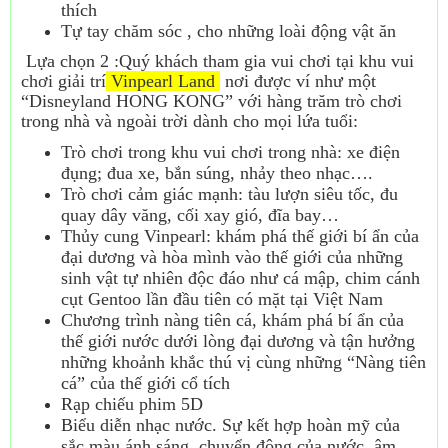
thích
Tự tay chăm sóc , cho những loài động vật ăn
Lựa chọn 2 :Quý khách tham gia vui chơi tại khu vui
chơi giải trí
Vinpearl Land
nơi được ví như một
“Disneyland HONG KONG” với hàng trăm trò chơi
trong nhà và ngoài trời dành cho mọi lứa tuổi:
Trò chơi trong khu vui chơi trong nhà: xe điện
đụng; đua xe, bắn súng, nhảy theo nhạc….
Trò chơi cảm giác mạnh: tàu lượn siêu tốc, đu
quay dây văng, cối xay gió, đĩa bay…
Thủy cung Vinpearl: khám phá thế giới bí ẩn của
đại dương và hòa mình vào thế giới của những
sinh vật tự nhiên độc đáo như cá mập, chim cánh
cụt Gentoo lần đầu tiên có mặt tại Việt Nam
Chương trình nàng tiên cá, khám phá bí ẩn của
thế giới nước dưới lòng đại dương và tận hưởng
những khoảnh khắc thú vị cùng những “Nàng tiên
cá” của thế giới cổ tích
Rạp chiếu phim 5D
Biểu diễn nhạc nước. Sự kết hợp hoàn mỹ của
sắc màu ánh sáng, chuyển động của nước, âm