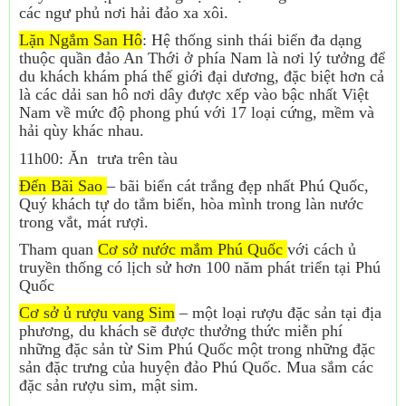
các ngư phủ nơi hải đảo xa xôi.
Lặn Ngắm San Hô
: Hệ thống sinh thái biển đa dạng
thuộc quần đảo An Thới ở phía Nam là nơi lý tưởng để
du khách khám phá thế giới đại dương, đặc biệt hơn cả
là các dải san hô nơi dây được xếp vào bậc nhất Việt
Nam về mức độ phong phú với 17 loại cứng, mềm và
hải qùy khác nhau.
11h00: Ăn trưa trên tàu
Đến Bãi Sao
– bãi biển cát trắng đẹp nhất Phú Quốc,
Quý khách tự do tắm biển, hòa mình trong làn nước
trong vắt, mát rượi.
Tham quan
Cơ sở nước mắm Phú Quốc
với cách ủ
truyền thống có lịch sử hơn 100 năm phát triển tại Phú
Quốc
Cơ sở ủ rượu vang Sim
– một loại rượu đặc sản tại địa
phương, du khách sẽ được thưởng thức miễn phí
những đặc sản từ Sim Phú Quốc một trong những đặc
sản đặc trưng của huyện đảo Phú Quốc. Mua sắm các
đặc sản rượu sim, mật sim.