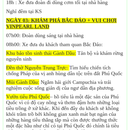
18h : Xe đưa đoàn đi dùng cơm tối tại nhà hàng
Nghỉ đêm tại KS
NGÀY 03: KHÁM PHÁ BẮC ĐẢO + VUI CHƠI
VINPEARL LAND
07h00: Đoàn dùng sáng tại nhà hàng
08h00: Xe đưa du khách tham quan Bắc Đảo:
Khu bảo tồn sinh thái Gành Dầu:
Tản bộ và khám rừng
nguyên sinh
Đền thờ Nguyễn Trung Trực:
Tìm hiểu chiến tích
chống Pháp của vị anh hùng dân tộc trên đất Phú Quốc
Mũi Gành Dầu:
Ngắm hải giới Campuchia và trải
nghiệm cuộc sống giản dị của ngư dân địa phương.
Vườn tiêu Phú Quốc
– hồ tiêu là một đặc sản của Phú
Quốc vì có độ cay nồng và thơm đậm hơn những loại
tiêu trồng ở xứ khác. Khi đến đây du khách sẽ không
khỏi trầm trồ bởi không gian xanh mát bạt ngàn của
những hàng tiêu thẳng tắp mà còn được thưởng thức
một đặc hầu như chỉ có tại Phú Quốc đó chính là tiêu