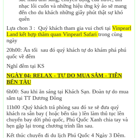
nhạc lôi cuốn và những hiệu ứng kỳ ảo sẽ mang
đến cho du khách những giây phút thật sự khó
quên
Lựa chon 3 : Quý khách tham gia vui chơi tại
Vinpearl
Land kết hợp thăm quan Vinpearl Safari
trong cùng
ngày
20h00: Ăn tối sau đó quý khách tự do khám phá phú
quốc về đêm
Nghỉ đêm tại KS
NGÀY 04: RELAX - TỰ DO MUA SẮM - TIỄN
BẾN TÀU
6h00: Sau khi ăn sáng tại Khách Sạn. Đoàn tự do mua
sắm tại TT Dương Đông
11
h
00 :Quý khách trả phòng sau đó xe sẽ đưa quý
khách ra sân bay ( hoặc bến tàu ) lên làm thủ tục lên
chuyến bay dời phú quốc, Phú Quốc Xanh chia tay và
hẹn gặp lại trong chương trình lần sau.
Kết thúc chuyến đi du lịch Phú Quốc 4 Ngày 3 Đêm.