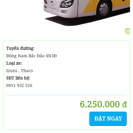
Tuyến đường:
Đông Nam Bắc Đảo 4N3Đ
Loại xe:
Izuzu , Thaco
SĐT liên hệ:
0911 932 526
6.250.000
đ
ĐẶT NGAY