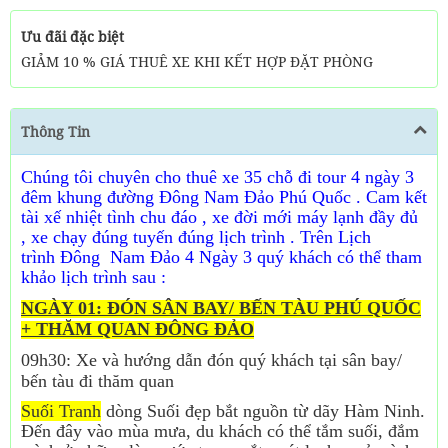
Ưu đãi đặc biệt
GIẢM 10 % GIÁ THUÊ XE KHI KẾT HỢP ĐẶT PHÒNG
Thông Tin
Chúng tôi chuyên cho thuê xe 35 chỗ đi tour 4 ngày 3
đêm khung đường Đông Nam Đảo Phú Quốc . Cam kết
tài xế nhiệt tình chu đáo , xe đời mới máy lạnh đầy đủ
, xe chạy đúng tuyến đúng lịch trình . Trên Lịch
trình
Đông
Nam Đảo 4 Ngày 3 quý khách có thể tham
khảo lịch trình sau :
NGÀY 01: ĐÓN SÂN BAY/ BẾN TÀU PHÚ QUỐC
+ THĂM QUAN ĐÔNG ĐẢO
09h30: Xe và hướng dẫn đón quý khách tại sân bay/
bến tàu đi thăm quan
Suối Tranh
dòng Suối đẹp bắt nguồn từ dãy Hàm Ninh.
Đến đây vào mùa mưa, du khách có thể tắm suối, đắm