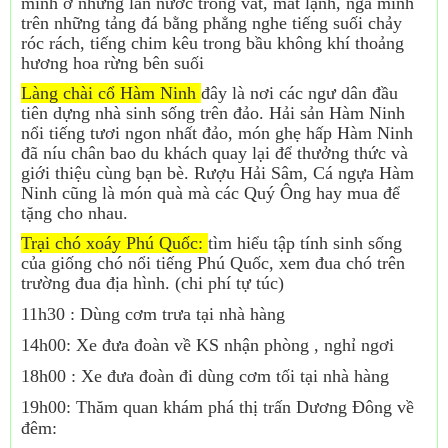
mình ở những làn nước trong vắt, mát lạnh, ngả mình
trên những tảng đá bằng phẳng nghe tiếng suối chảy
róc rách, tiếng chim kêu trong bầu không khí thoảng
hương hoa rừng bên suối
Làng chài cổ Hàm Ninh
đây là nơi các ngư dân đầu
tiên dựng nhà sinh sống trên đảo. Hải sản Hàm Ninh
nổi tiếng tươi ngon nhất đảo, món ghẹ hấp Hàm Ninh
đã níu chân bao du khách quay lại để thưởng thức và
giới thiệu cùng bạn bè. Rượu Hải Sâm, Cá ngựa Hàm
Ninh cũng là món quà mà các Quý Ông hay mua để
tặng cho nhau.
Trại chó xoáy Phú Quốc:
tìm hiểu tập tính sinh sống
của giống chó nổi tiếng Phú Quốc, xem đua chó trên
trường đua địa hình. (chi phí tự túc)
11h30 : Dùng cơm trưa tại nhà hàng
14h00: Xe đưa đoàn về KS nhận phòng , nghỉ ngơi
18h00 : Xe đưa đoàn đi dùng cơm tối tại nhà hàng
19h00: Thăm quan khám phá thị trấn Dương Đông về
đêm: