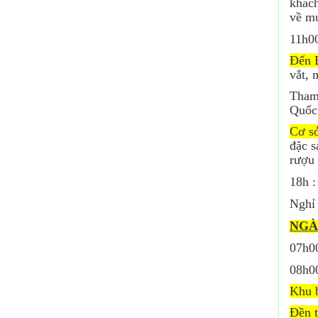
khách
về mứ
11h0
Đến 
vắt, 
Tham
Quốc
Cơ s
đặc s
rượu 
18h :
Nghỉ
NGÀ
07h00
08h0
Khu b
Đền 