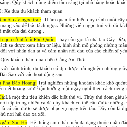
sáng: Qúy khách dùng điểm tâm sáng tại nhà hàng hoặc khác
0: Xe đưa du khách tham quan
 nuôi cấy ngọc trai:
Thăm quan tìm hiểu quy trình nuôi cấy t
 mang vào để bóc tách ngọc. Những viên ngọc trai với đủ kí
í mật của đại dương .
ch lịch sử nhà tù Phú Quốc
– hay còn gọi là nhà lao Cây Dừa,
ách sẽ được xem film tư liệu, hình ảnh mô phỏng những màn
đối với nhân dân ta và cảm nhận nỗi đau của các chiến sĩ yêu
: Qúy khách thăm quan bến Cảng An Thới
với hành trình, du khách có dịp được trải nghiệm những giâ
Bãi Sao với các hoạt động sau
 Phá Đảo Hoang:
Trải nghiệm những khoảnh khắc khó quêntr
n nét hoang sơ để tận hưởng một ngày nghỉ theo cách riêng 
Cá
:Là một thú tiêu khiển đặc biệt thú vị. Thủy thủ đoàn giàu 
 nơi tập trung nhiều cá để qúy khách có thể câu được những 
là cá câu đươc sẽ được phục vụ ngay trên tàu. Đây còn là dị
hủ nơi hải đảo xa xôi.
Ngắm San Hô
: Hệ thống sinh thái biển đa dạng thuộc quần đ