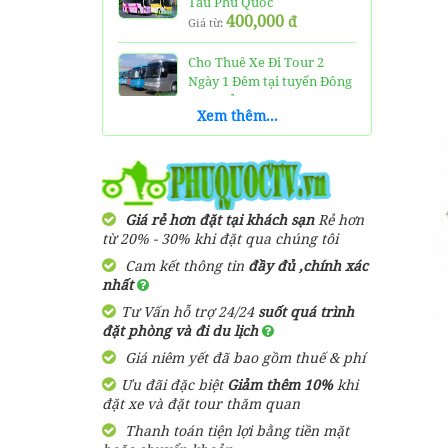
Tàu Phú Quốc
400,000
đ
Giá từ:
Cho Thuê Xe Đi Tour 2
Ngày 1 Đêm tại tuyến Đông
Nam Đảo
Xem thêm...
1,900,000
đ
Giá từ:
Cho Thuê Xe Đón Tiễn Sân
Bay Phú Quốc
400,000
đ
Giá từ:
Giá rẻ hơn đặt tại khách sạn
Rẻ hơn
từ 20% - 30% khi đặt qua chúng tôi
Cho Thuê Xe Đi Bắc Đảo
Phú Quốc 1 Ngày
Cam kết thông tin
đầy đủ ,chính xác
1,000,000
đ
Giá từ:
nhất
Tư Vấn hỗ trợ 24/24
suốt quá trình
Cho Thuê Xe Đi Tour 2
đặt phòng và đi du lịch
Ngày 1 Đêm Tuyến Nam
Bắc
Giá niêm yết đã bao gồm thuế & phí
2,100,000
đ
Giá từ:
Ưu đãi đặc biệt
Giảm thêm 10%
khi
đặt xe và đặt tour thăm quan
Cho Thuê Xe Đi Tour 3
Thanh toán tiện lợi bằng tiền mặt
Ngày 2 Đêm Tuyến Đông