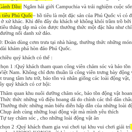
Gành Dầu:
Ngắm hải giới Campuchia và trải nghiệm cuộc sốn
 tiêu Phú Quốc
– hồ tiêu là một đặc sản của Phú Quốc vì có 
 ở xứ khác. Khi đến đây du khách sẽ không khỏi trầm trồ bở
tiêu thẳng tắp mà còn được thưởng thức một đặc hầu như chỉ 
đường nổi danh xứ đảo.
: Đoàn dùng cơm trưa tại nhà hàng, thưởng thức những món
 dài khám phá hòn đảo Phú Quốc.
chiều quý khách có thể :
họn 1 :Quý khách tham quan công viên chăm sóc và bảo tồn
Việt Nam. Không chỉ đơn thuần là công viên trưng bày động vậ
t trung tâm lưu trữ, bảo tồn và nhân giống các loài động vật,
ây quý khách có cơ hội:
Thăm quan khu nuôi dưỡng chăm sóc, bảo tồn động vật hoang
Thức thức những vũ điệu hoang dã do chính các thổ dân châu
Thưởng thức những màn biểu diễn hấp dẫn của những loài đ
Chụp ảnh cùng những loại động vật mà mình yêu thích
Tự tay chăm sóc , cho những loài động vật ăn
họn 2 :Quý khách tham gia vui chơi tại khu vui chơi giải trí