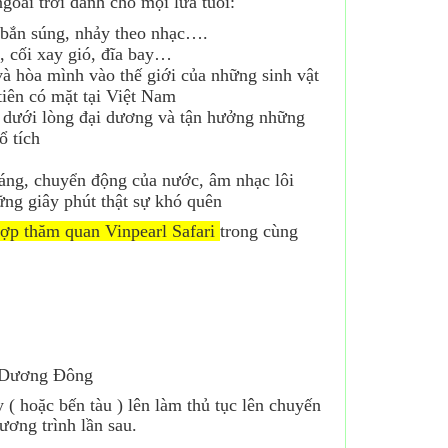
ài trời dành cho mọi lứa tuổi:
, bắn súng, nhảy theo nhạc….
, cối xay gió, đĩa bay…
và hòa mình vào thế giới của những sinh vật
tiên có mặt tại Việt Nam
c dưới lòng đại dương và tận hưởng những
ổ tích
áng, chuyển động của nước, âm nhạc lôi
ng giây phút thật sự khó quên
hợp thăm quan Vinpearl Safari
trong cùng
T Dương Đông
 ( hoặc bến tàu ) lên làm thủ tục lên chuyến
ương trình lần sau.