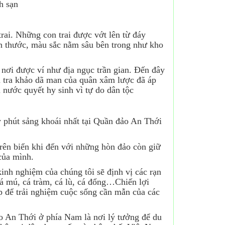
h sạn
rai. Những con trai được vớt lên từ đáy
ch thước, màu sắc nằm sâu bên trong như kho
 nơi được ví như địa ngục trần gian. Đến đây
 tra khảo dã man của quân xâm lược đã áp
 nước quyết hy sinh vì tự do dân tộc
y phút sảng khoái nhất tại Quần đảo An Thới
ên biển khi đến với những hòn đảo còn giữ
của mình.
kinh nghiệm của chúng tôi sẽ định vị các rạn
cá mú, cá tràm, cá lù, cá đổng…Chiến lợi
p để trải nghiệm cuộc sống cần mẫn của các
ảo An Thới ở phía Nam là nơi lý tưởng để du