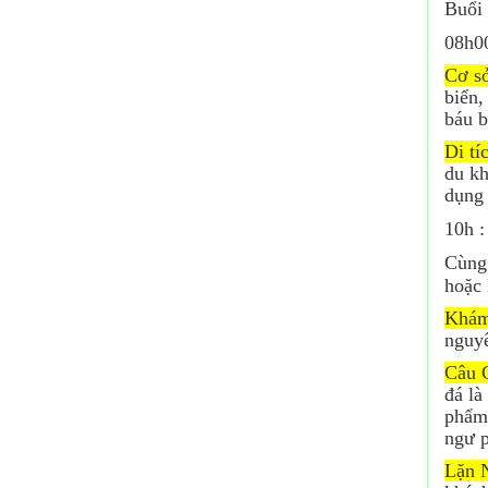
Buổi 
08h0
Cơ sở
biển,
báu b
Di tí
du kh
dụng 
10h 
Cùng 
hoặc 
Khám
nguyê
Câu 
đá là
phẩm 
ngư p
Lặn 