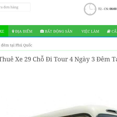
T2 - CN:
06:00
XE
ĐỊA ĐIỂM
BẤT ĐỘNG SẢN
VIỆC LÀM
CẨ
3 đêm tại Phú Quốc
Thuê Xe 29 Chỗ Đi Tour 4 Ngày 3 Đêm T