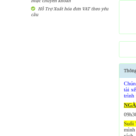
hoặc chuyển khoản
Nam
2,750,000
đ
Hỗ Trợ Xuất hóa đơn VAT theo yêu
Giá từ:
cầu
Cho Thuê Xe Đi Tour 3
Ngày 2 Đêm Tuyến Đông
Nam Bắc
3,250,000
đ
Giá từ:
Cho Thuê Xe Đi Tour 4
Ngày 3 Đêm Phú Quốc
3,900,000
đ
Giá từ:
Thông
Chún
tài x
trình
NGÀ
09h30
Suối 
mình 
rách,