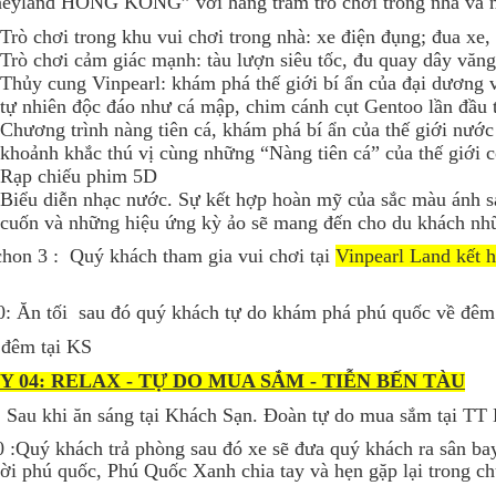
eyland HONG KONG” với hàng trăm trò chơi trong nhà và ngo
Trò chơi trong khu vui chơi trong nhà: xe điện đụng; đua xe
Trò chơi cảm giác mạnh: tàu lượn siêu tốc, đu quay dây văng
Thủy cung Vinpearl: khám phá thế giới bí ẩn của đại dương 
tự nhiên độc đáo như cá mập, chim cánh cụt Gentoo lần đầu 
Chương trình nàng tiên cá, khám phá bí ẩn của thế giới nướ
khoảnh khắc thú vị cùng những “Nàng tiên cá” của thế giới c
Rạp chiếu phim 5D
Biểu diễn nhạc nước. Sự kết hợp hoàn mỹ của sắc màu ánh s
cuốn và những hiệu ứng kỳ ảo sẽ mang đến cho du khách nhữ
hon 3 : Quý khách tham gia vui chơi tại
Vinpearl Land kết 
: Ăn tối sau đó quý khách tự do khám phá phú quốc về đêm
 đêm tại KS
Y 04: RELAX - TỰ DO MUA SẮM - TIỄN BẾN TÀU
 Sau khi ăn sáng tại Khách Sạn. Đoàn tự do mua sắm tại T
0 :Quý khách trả phòng sau đó xe sẽ đưa quý khách ra sân bay
ời phú quốc, Phú Quốc Xanh chia tay và hẹn gặp lại trong ch