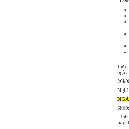
“Disn
Lựa c
ngày
20h00
Nghỉ
NGÀ
6h00:
11
h
0
bay d