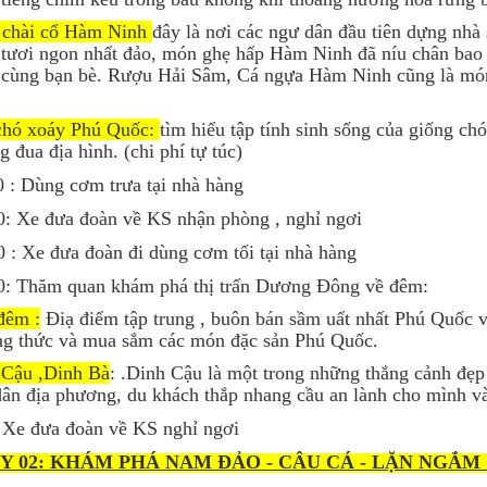
 chài cổ Hàm Ninh
đây là nơi các ngư dân đầu tiên dựng nhà
 tươi ngon nhất đảo, món ghẹ hấp Hàm Ninh đã níu chân bao 
u cùng bạn bè. Rượu Hải Sâm, Cá ngựa Hàm Ninh cũng là mó
 chó xoáy Phú Quốc:
tìm hiểu tập tính sinh sống của giống ch
g đua địa hình. (chi phí tự túc)
 : Dùng cơm trưa tại nhà hàng
: Xe đưa đoàn về KS nhận phòng , nghỉ ngơi
 : Xe đưa đoàn đi dùng cơm tối tại nhà hàng
0: Thăm quan khám phá thị trấn Dương Đông về đêm:
đêm :
Điạ điểm tập trung , buôn bán sầm uất nhất Phú Quốc 
ng thức và mua sắm các món đặc sản Phú Quốc.
 Cậu ,Dinh Bà
: .Dinh Cậu là một trong những thắng cảnh đẹp
ân địa phương, du khách thắp nhang cầu an lành cho mình v
 Xe đưa đoàn về KS nghỉ ngơi
Y 02: KHÁM PHÁ NAM ĐẢO - CÂU CÁ - LẶN NGẮM