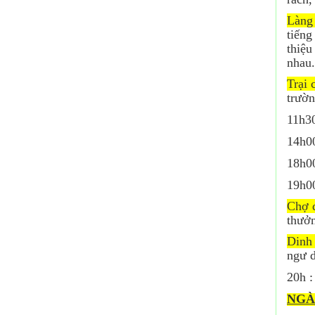
Làng
tiếng
thiệ
nhau.
Trại
trườn
11h30
14h00
18h00
19h0
Chợ 
thưở
Dinh
ngư d
20h :
NGÀ