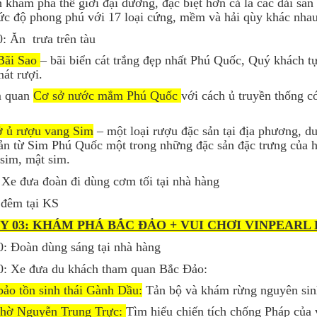
 khám phá thế giới đại dương, đặc biệt hơn cả là các dải sa
c độ phong phú với 17 loại cứng, mềm và hải qùy khác nhau
0: Ăn trưa trên tàu
Bãi Sao
– bãi biển cát trắng đẹp nhất Phú Quốc, Quý khách t
mát rượi.
 quan
Cơ sở nước mắm Phú Quốc
với cách ủ truyền thống có
ở ủ rượu vang Sim
– một loại rượu đặc sản tại địa phương, 
ản từ Sim Phú Quốc một trong những đặc sản đặc trưng của
sim, mật sim.
 Xe đưa đoàn đi dùng cơm tối tại nhà hàng
 đêm tại KS
Y 03: KHÁM PHÁ BẮC ĐẢO + VUI CHƠI VINPEARL
: Đoàn dùng sáng tại nhà hàng
0: Xe đưa du khách tham quan Bắc Đảo:
ảo tồn sinh thái Gành Dầu:
Tản bộ và khám rừng nguyên sin
thờ Nguyễn Trung Trực:
Tìm hiểu chiến tích chống Pháp của 