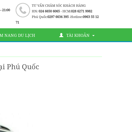
TƯ VẤN CHĂM SÓC KHÁCH HÀNG
 - 21:00
HN:
024 6650 6065
- HCM:
028 6271 9982
Phú Quốc:
0297 6634 395
-Hotline:
0963 55 12
71
M NANG DU LỊCH
TÀI KHOẢN
ại Phú Quốc