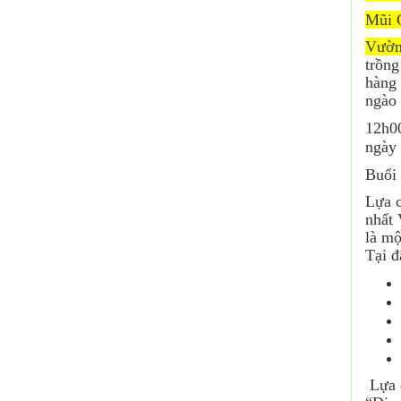
Mũi 
Vườn
trồng
hàng 
ngào 
12h00
ngày
Buổi 
Lựa c
nhất 
là mộ
Tại đ
Lựa c