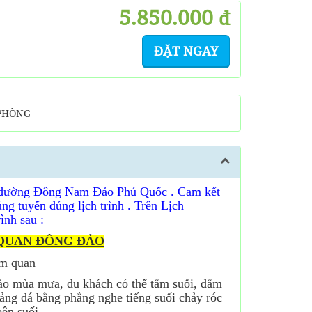
5.850.000
đ
ĐẶT NGAY
 PHÒNG
ng đường Đông Nam Đảo Phú Quốc . Cam kết
úng tuyến đúng lịch trình . Trên Lịch
ình sau :
 QUAN ĐÔNG ĐẢO
ăm quan
o mùa mưa, du khách có thể tắm suối, đắm
ảng đá bằng phẳng nghe tiếng suối chảy róc
bên suối