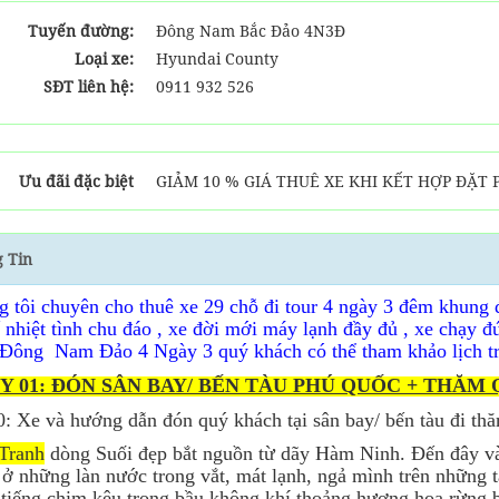
Tuyến đường:
Đông Nam Bắc Đảo 4N3Đ
Loại xe:
Hyundai County
SĐT liên hệ:
0911 932 526
Ưu đãi đặc biệt
GIẢM 10 % GIÁ THUÊ XE KHI KẾT HỢP ĐẶT
 Tin
g tôi chuyên cho thuê xe 29 chỗ đi tour 4 ngày 3 đêm khu
ế nhiệt tình chu đáo , xe đời mới máy lạnh đầy đủ , xe chạy đ
Đông
Nam Đảo 4 Ngày 3 quý khách có thể tham khảo lịch tr
Y 01: ĐÓN SÂN BAY/ BẾN TÀU PHÚ QUỐC + THĂM
: Xe và hướng dẫn đón quý khách tại sân bay/ bến tàu đi th
Tranh
dòng Suối đẹp bắt nguồn từ dãy Hàm Ninh. Đến đây và
ở những làn nước trong vắt, mát lạnh, ngả mình trên những t
 tiếng chim kêu trong bầu không khí thoảng hương hoa rừng 