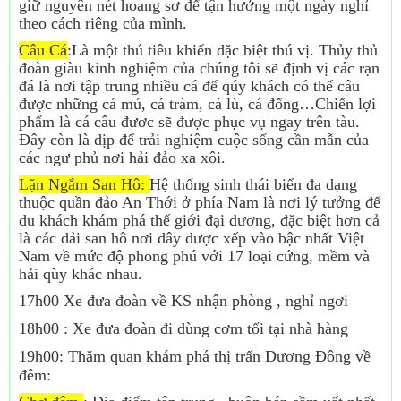
giữ nguyên nét hoang sơ để tận hưởng một ngày nghỉ
theo cách riêng của mình.
Câu Cá
:Là một thú tiêu khiển đặc biệt thú vị. Thủy thủ
đoàn giàu kinh nghiệm của chúng tôi sẽ định vị các rạn
đá là nơi tập trung nhiều cá để qúy khách có thể câu
được những cá mú, cá tràm, cá lù, cá đổng…Chiến lợi
phẩm là cá câu đươc sẽ được phục vụ ngay trên tàu.
Đây còn là dịp để trải nghiệm cuộc sống cần mẫn của
các ngư phủ nơi hải đảo xa xôi.
Lặn Ngắm San Hô:
Hệ thống sinh thái biển đa dạng
thuộc quần đảo An Thới ở phía Nam là nơi lý tưởng để
du khách khám phá thế giới đại dương, đặc biệt hơn cả
là các dải san hô nơi dây được xếp vào bậc nhất Việt
Nam về mức độ phong phú với 17 loại cứng, mềm và
hải qùy khác nhau.
17h00 Xe đưa đoàn về KS nhận phòng , nghỉ ngơi
18h00 : Xe đưa đoàn đi dùng cơm tối tại nhà hàng
19h00: Thăm quan khám phá thị trấn Dương Đông về
đêm: