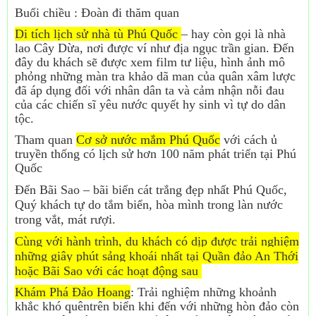
Buổi chiều : Đoàn đi thăm quan
Di tích lịch sử nhà tù Phú Quốc
– hay còn gọi là nhà
lao Cây Dừa, nơi được ví như địa ngục trần gian. Đến
đây du khách sẽ được xem film tư liệu, hình ảnh mô
phỏng những màn tra khảo dã man của quân xâm lược
đã áp dụng đối với nhân dân ta và cảm nhận nỗi đau
của các chiến sĩ yêu nước quyết hy sinh vì tự do dân
tộc.
Tham quan
Cơ sở nước mắm Phú Quốc
với cách ủ
truyền thống có lịch sử hơn 100 năm phát triển tại Phú
Quốc
Đến Bãi Sao – bãi biển cát trắng đẹp nhất Phú Quốc,
Quý khách tự do tắm biển, hòa mình trong làn nước
trong vắt, mát rượi.
Cùng với hành trình, du khách có dịp được trải nghiệm
những giây phút sảng khoái nhất tại Quần đảo An Thới
hoặc Bãi Sao với các hoạt động sau
Khám Phá Đảo Hoang
: Trải nghiệm những khoảnh
khắc khó quêntrên biển khi đến với những hòn đảo còn