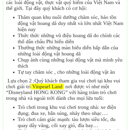
các loài động vật, thực vật quý hiếm của Việt Nam và
thế giới. Tại đây quý khách có cơ hội:
Thăm quan khu nuôi dưỡng chăm sóc, bảo tồn
động vật hoang dã duy nhất và lớn nhất Việt Nam
hiện nay
Thức thức những vũ điệu hoang dã do chính các
thổ dân châu Phi biểu diễn
Thưởng thức những màn biểu diễn hấp dẫn của
những loài động vật hoang dã
Chụp ảnh cùng những loại động vật mà mình yêu
thích
Tự tay chăm sóc , cho những loài động vật ăn
Lựa chọn 2 :Quý khách tham gia vui chơi tại khu vui
chơi giải trí
Vinpearl Land
nơi được ví như một
“Disneyland HONG KONG” với hàng trăm trò chơi
trong nhà và ngoài trời dành cho mọi lứa tuổi:
Trò chơi trong khu vui chơi trong nhà: xe điện
đụng; đua xe, bắn súng, nhảy theo nhạc….
Trò chơi cảm giác mạnh: tàu lượn siêu tốc, đu
quay dây văng, cối xay gió, đĩa bay…