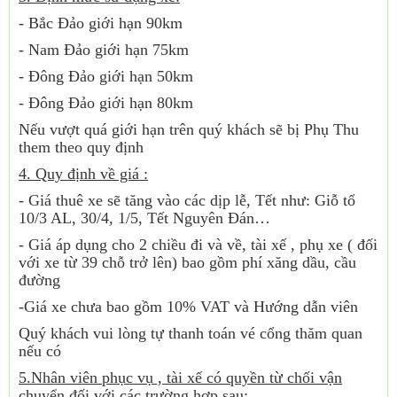
- Bắc Đảo giới hạn 90km
- Nam Đảo giới hạn 75km
- Đông Đảo giới hạn 50km
- Đông Đảo giới hạn 80km
Nếu vượt quá giới hạn trên quý khách sẽ bị Phụ Thu
them theo quy định
4. Quy định về giá :
- Giá thuê xe sẽ tăng vào các dịp lễ, Tết như: Giỗ tổ
10/3 AL, 30/4, 1/5, Tết Nguyên Đán…
- Giá áp dụng cho 2 chiều đi và về, tài xế , phụ xe ( đối
với xe từ 39 chỗ trở lên) bao gồm phí xăng dầu, cầu
đường
-Giá xe chưa bao gồm 10% VAT và Hướng dẫn viên
Quý khách vui lòng tự thanh toán vé cổng thăm quan
nếu có
5.Nhân viên phục vụ , tài xế có quyền từ chối vận
chuyển đối với các trường hợp sau: