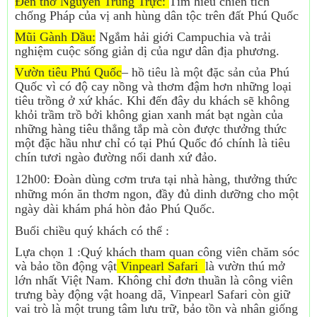
Đền thờ Nguyễn Trung Trực:
Tìm hiểu chiến tích
chống Pháp của vị anh hùng dân tộc trên đất Phú Quốc
Mũi Gành Dầu:
Ngắm hải giới Campuchia và trải
nghiệm cuộc sống giản dị của ngư dân địa phương.
Vườn tiêu Phú Quốc
– hồ tiêu là một đặc sản của Phú
Quốc vì có độ cay nồng và thơm đậm hơn những loại
tiêu trồng ở xứ khác. Khi đến đây du khách sẽ không
khỏi trầm trồ bởi không gian xanh mát bạt ngàn của
những hàng tiêu thẳng tắp mà còn được thưởng thức
một đặc hầu như chỉ có tại Phú Quốc đó chính là tiêu
chín tươi ngào đường nổi danh xứ đảo.
12h00: Đoàn dùng cơm trưa tại nhà hàng, thưởng thức
những món ăn thơm ngon, đầy đủ dinh dưỡng cho một
ngày dài khám phá hòn đảo Phú Quốc.
Buổi chiều quý khách có thể :
Lựa chọn 1 :Quý khách tham quan công viên chăm sóc
và bảo tồn động vật
Vinpearl Safari
là vườn thú mở
lớn nhất Việt Nam. Không chỉ đơn thuần là công viên
trưng bày động vật hoang dã, Vinpearl Safari còn giữ
vai trò là một trung tâm lưu trữ, bảo tồn và nhân giống