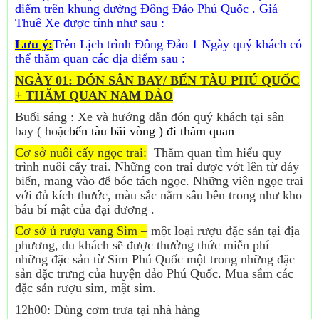
điểm trên khung đường Đông Đảo Phú Quốc . Giá
Thuê Xe được tính như sau :
Lưu ý:
Trên Lịch trình Đông Đảo 1 Ngày quý khách có
thể thăm quan các địa điểm sau :
NGÀY 01: ĐÓN SÂN BAY/ BẾN TÀU PHÚ QUỐC
+ THĂM QUAN NAM ĐẢO
Buổi sáng : Xe và hướng dẫn đón quý khách tại sân
bay ( hoặc
bến tàu bãi vòng ) đi thăm quan
Cơ sở nuôi cấy ngọc trai:
Thăm quan tìm hiểu quy
trình nuôi cấy trai. Những con trai được vớt lên từ đáy
biển, mang vào để bóc tách ngọc. Những viên ngọc trai
với đủ kích thước, màu sắc nằm sâu bên trong như kho
báu bí mật của đại dương .
Cơ sở ủ rượu vang Sim –
một loại rượu đặc sản tại địa
phương, du khách sẽ được thưởng thức miễn phí
những đặc sản từ Sim Phú Quốc một trong những đặc
sản đặc trưng của huyện đảo Phú Quốc. Mua sắm các
đặc sản rượu sim, mật sim.
12h00: Dùng cơm trưa tại nhà hàng