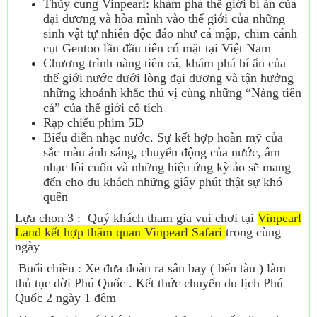
Thủy cung Vinpearl: khám phá thế giới bí ẩn của
đại dương và hòa mình vào thế giới của những
sinh vật tự nhiên độc đáo như cá mập, chim cánh
cụt Gentoo lần đầu tiên có mặt tại Việt Nam
Chương trình nàng tiên cá, khám phá bí ẩn của
thế giới nước dưới lòng đại dương và tận hưởng
những khoảnh khắc thú vị cùng những “Nàng tiên
cá” của thế giới cổ tích
Rạp chiếu phim 5D
Biểu diễn nhạc nước. Sự kết hợp hoàn mỹ của
sắc màu ánh sáng, chuyển động của nước, âm
nhạc lôi cuốn và những hiệu ứng kỳ ảo sẽ mang
đến cho du khách những giây phút thật sự khó
quên
Lựa chon 3 : Quý khách tham gia vui chơi tại
Vinpearl
Land kết hợp thăm quan Vinpearl Safari
trong cùng
ngày
Buổi chiều : Xe đưa đoàn ra sân bay ( bến tàu ) làm
thủ tục dời Phú Quốc . Kết thức chuyến du lịch Phú
Quốc 2 ngày 1 đêm