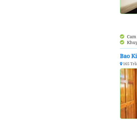
Cam k
Khuy
Bao K
165 Tr