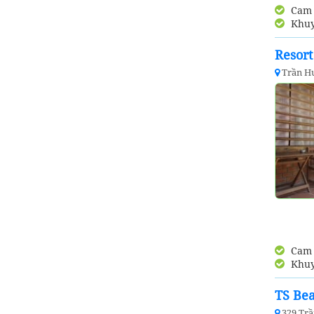
Cam k
Khuy
Resor
Trần H
Cam k
Khuy
TS Be
329 Tr