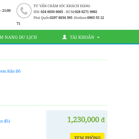
TƯ VẤN CHĂM SÓC KHÁCH HÀNG
 - 21:00
HN:
024 6650 6065
- HCM:
028 6271 9982
Phú Quốc:
0297 6634 395
-Hotline:
0963 55 12
71
M NANG DU LỊCH
TÀI KHOẢN
em Bản Đồ
1,230,000
đ
n đồ)
XEM PHÒNG