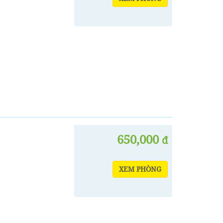
650,000
đ
XEM PHÒNG