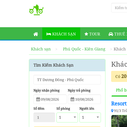
KHÁCH SẠN
TOUR
THUÊ 
Khách sạn
Phú Quốc - Kiên Giang
Khách 
Khác
Tìm Kiếm Khách Sạn
20
Có
Phổ b
Ngày nhận phòng
Ngày trả phòng
Resor
Số đêm
Số phòng
Người lớn
91/3 Tr
1
1