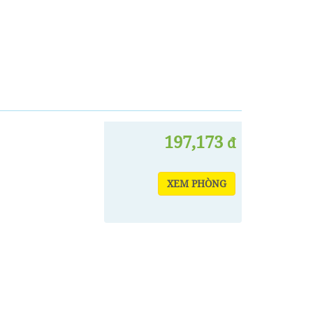
197,173
đ
XEM PHÒNG