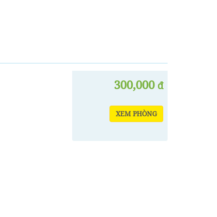
300,000
đ
XEM PHÒNG