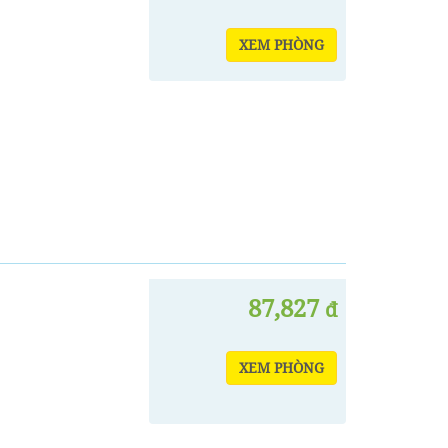
XEM PHÒNG
87,827
đ
XEM PHÒNG