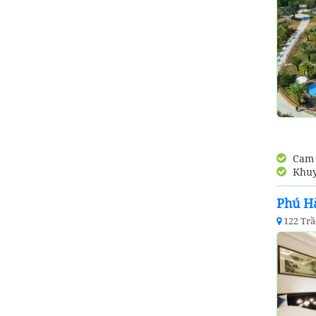
Cam k
Khuy
Phú H
122 Tr