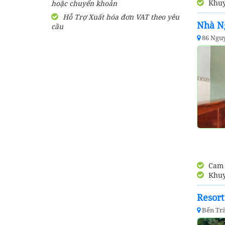
Khuy
hoặc chuyển khoản
Hỗ Trợ Xuất hóa đơn VAT theo yêu
Nhà N
cầu
86 Ngu
Cam k
Khuy
Resor
Bến Trà