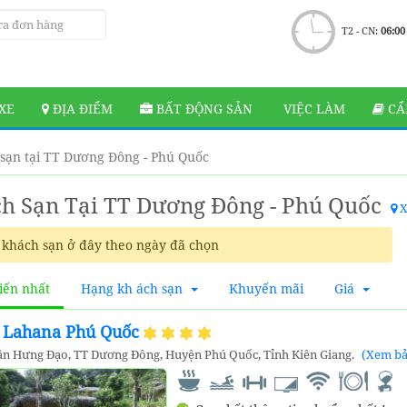
T2 - CN:
06:00
XE
ĐỊA ĐIỂM
BẤT ĐỘNG SẢN
VIỆC LÀM
CẨ
sạn tại TT Dương Đông - Phú Quốc
h Sạn Tại TT Dương Đông - Phú Quốc
X
khách sạn ở đây theo ngày đã chọn
iến nhất
Hạng kh ách sạn
Khuyến mãi
Giá
t Lahana Phú Quốc
ần Hưng Đạo, TT Dương Đông, Huyện Phú Quốc, Tỉnh Kiên Giang.
(Xem bả