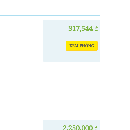
317,544
đ
XEM PHÒNG
2,250,000
đ