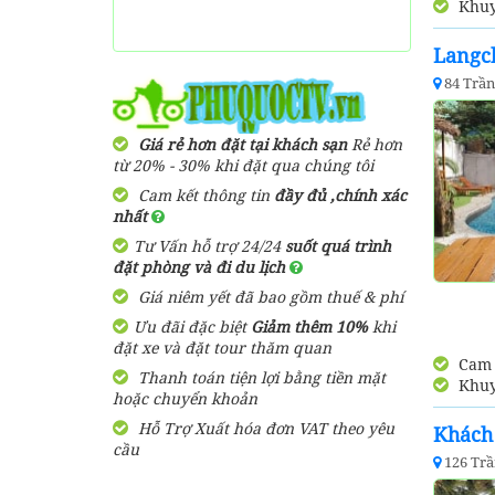
Khuy
Langc
84 Trầ
Giá rẻ hơn đặt tại khách sạn
Rẻ hơn
từ 20% - 30% khi đặt qua chúng tôi
Cam kết thông tin
đầy đủ ,chính xác
nhất
Tư Vấn hỗ trợ 24/24
suốt quá trình
đặt phòng và đi du lịch
Giá niêm yết đã bao gồm thuế & phí
Ưu đãi đặc biệt
Giảm thêm 10%
khi
đặt xe và đặt tour thăm quan
Cam k
Thanh toán tiện lợi bằng tiền mặt
Khuy
hoặc chuyển khoản
Hỗ Trợ Xuất hóa đơn VAT theo yêu
Khách
cầu
126 Tr