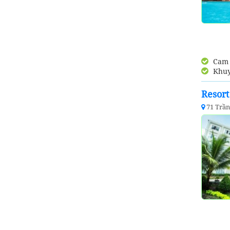
Cam k
Khuy
Resor
71 Trầ