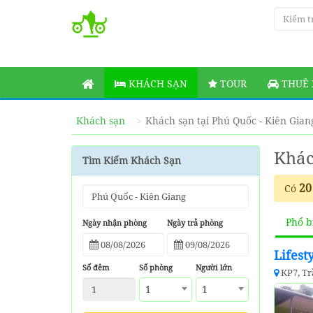
KHÁCH SẠN
TOUR
THUÊ 
Khách sạn
Khách sạn tại Phú Quốc - Kiên Gian
Khác
Tìm Kiếm Khách Sạn
20
Có
Phổ b
Ngày nhận phòng
Ngày trả phòng
Lifes
Số đêm
Số phòng
Người lớn
KP7, T
1
1