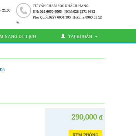
TƯ VẤN CHĂM SÓC KHÁCH HÀNG
 - 21:00
HN:
024 6650 6065
- HCM:
028 6271 9982
Phú Quốc:
0297 6634 395
-Hotline:
0963 55 12
71
M NANG DU LỊCH
TÀI KHOẢN
 Đồ
290,000
đ
XEM PHÒNG