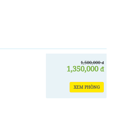
1,500,000
đ
1,350,000
đ
XEM PHÒNG