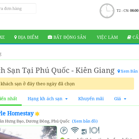
T2 - CN:
06:00
XE
ĐỊA ĐIỂM
BẤT ĐỘNG SẢN
VIỆC LÀM
CẨ
g
h Sạn Tại Phú Quốc - Kiên Giang
Xem Bản
khách sạn ở đây theo ngày đã chọn
iến nhất
Hạng kh ách sạn
Khuyến mãi
Giá
tyle Homestay
rần Hưng Đạo, Dương Đông, Phú Quốc
(Xem bản đồ)