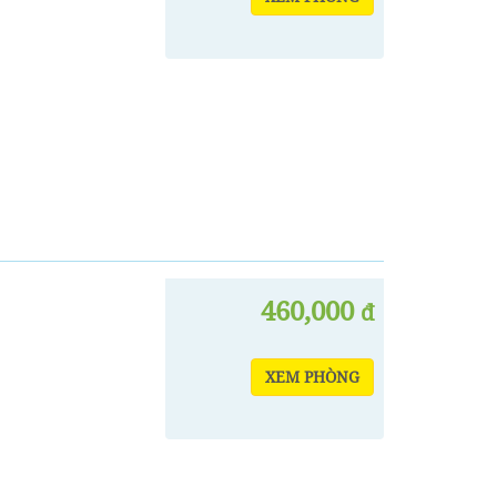
460,000
đ
XEM PHÒNG