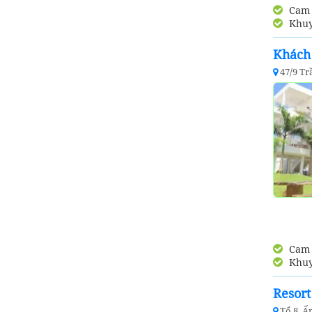
Cam k
Khuy
Khách
47/9 T
Cam k
Khuy
Resort
Tổ 8, Ấ