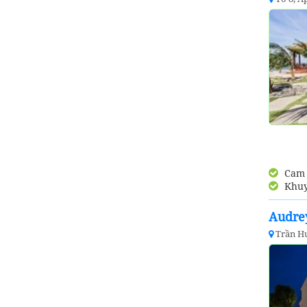
Cam k
Khuy
Audrey
Trần Hư