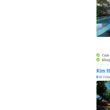
Cam k
Khuy
Kim H
68 Trầ