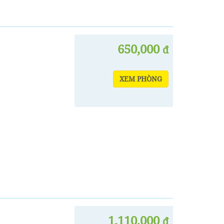
650,000
đ
XEM PHÒNG
1,110,000
đ